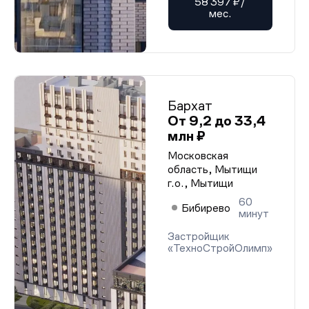
58 397 ₽/
мес.
Бархат
От 9,2 до 33,4
млн ₽
Московская
область, Мытищи
г.о., Мытищи
60
Бибирево
минут
Застройщик
«ТехноСтройОлимп»