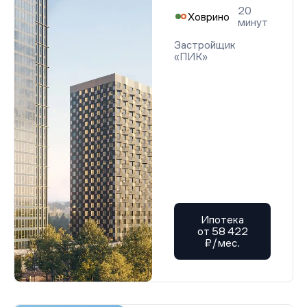
20
Ховрино
минут
Застройщик
«ПИК»
Ипотека
от 58 422
₽/мес.