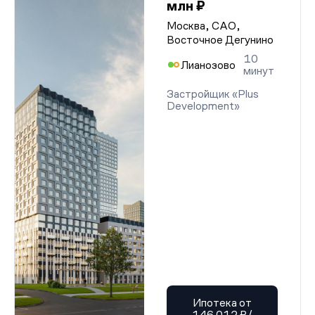
млн ₽
Москва, САО,
Восточное Дегунино
10
Лианозово
минут
Застройщик «Plus
Development»
Ипотека от
146 012 ₽/