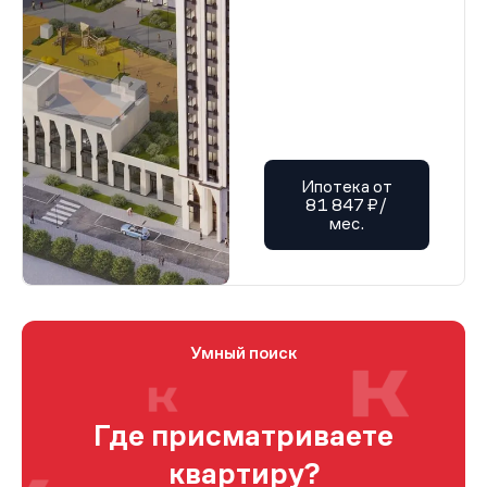
Ипотека от
81 847 ₽/
мес.
Умный поиск
Где присматриваете
квартиру?