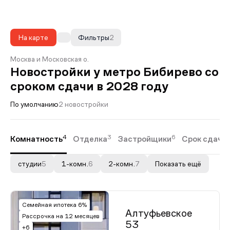
На карте
Фильтры
2
Москва и Московская о.
Новостройки у метро Бибирево со
сроком сдачи в 2028 году
По умолчанию
2 новостройки
4
3
6
Комнатность
Отделка
Застройщики
Срок сдачи
студии
5
1-комн.
6
2-комн.
7
Показать ещё
Семейная ипотека 6%
Алтуфьевское
Рассрочка на 12 месяцев
53
+6