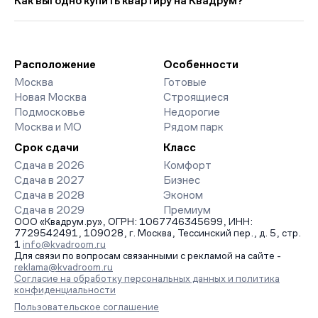
Как выгодно купить квартиру на Квадрум?
5 566 руб. выше прошлого месяца.
класса. На страницах ЖК доступны отзывы жильцов о
качестве строительства, интерактивный генплан корпусов,
Мы работаем без наценок по официальным ценам
сроки сдачи, особенности благоустройства дворов и
девелоперов, включая закрытые старты продаж и скидки.
паркингов. База обновляется напрямую от застройщиков.
Наш эксперт бесплатно подберет ЖК под ваш бюджет,
организует просмотр и поможет одобрить ипотеку по
Расположение
Особенности
минимальной ставке. Чтобы зафиксировать цену, оставьте
Москва
Готовые
заявку на обратный звонок.
Новая Москва
Строящиеся
Подмосковье
Недорогие
Москва и МО
Рядом парк
Срок сдачи
Класс
Сдача в 2026
Комфорт
Сдача в 2027
Бизнес
Сдача в 2028
Эконом
Сдача в 2029
Премиум
ООО «Квадрум.ру», ОГРН: 1067746345699, ИНН:
7729542491, 109028, г. Москва, Тессинский пер., д. 5, стр.
1
info@kvadroom.ru
Для связи по вопросам связанными с рекламой на сайте -
reklama@kvadroom.ru
Согласие на обработку персональных данных и политика
конфиденциальности
Пользовательское соглашение