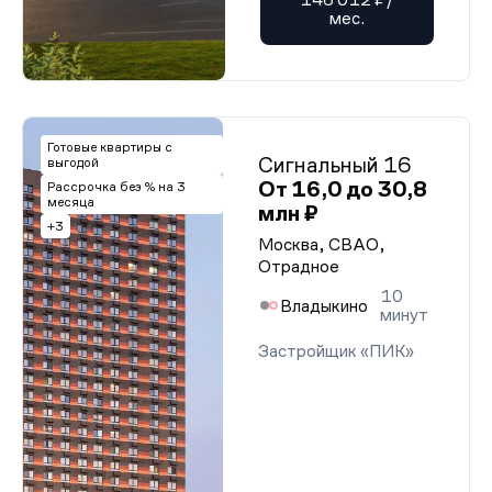
мес.
Готовые квартиры с
Сигнальный 16
выгодой
От 16,0 до 30,8
Рассрочка без % на 3
месяца
млн ₽
+3
Москва, СВАО,
Отрадное
10
Владыкино
минут
Застройщик «ПИК»