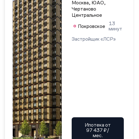
Москва, ЮАО,
Чертаново
Центральное
13
Покровское
минут
Застройщик «ЛСР»
Ипотека от
97 437 ₽/
мес.