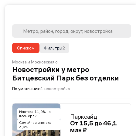
Списком
Фильтры
2
Москва и Московская о.
Новостройки у метро
Битцевский Парк без отделки
По умолчанию
1 новостройка
Ипотека 11,9% на
Парксайд
весь срок
От 15,5 до 46,1
Семейная ипотека
3,9%
млн ₽