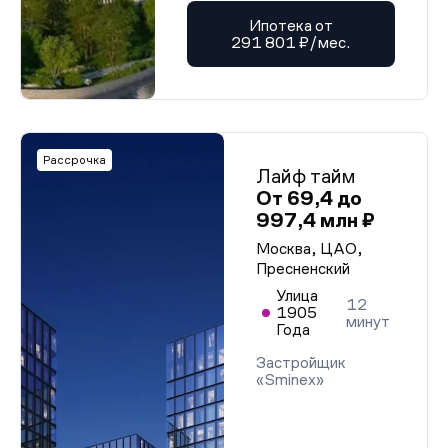
Ипотека от
291 801 ₽/мес.
Рассрочка
Лайф тайм
От 69,4 до
997,4 млн ₽
Москва, ЦАО,
Пресненский
Улица
12
1905
минут
Года
Застройщик
«Sminex»