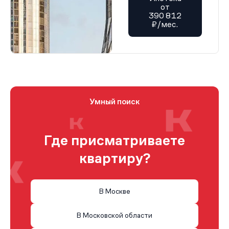
от
390 812
₽/мес.
Умный поиск
Где присматриваете
квартиру?
В Москве
В Московской области