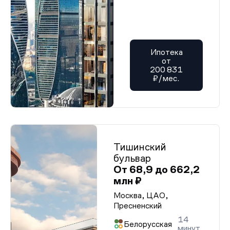
Ипотека
от
200 831
₽/мес.
Тишинский
бульвар
От 68,9 до 662,2
млн ₽
Москва, ЦАО,
Пресненский
14
Белорусская
минут