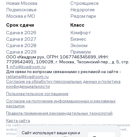
Новая Москва
Строящиеся
Подмосковье
Недорогие
Москва и МО
Рядом парк
Срок сдачи
Класс
Сдача в 2026
Комфорт
Сдача в 2027
Бизнес
Сдача в 2028
Эконом
Сдача в 2029
Премиум
ООО «Квадрум.ру», ОГРН: 1067746345699, ИНН:
7729542491, 109028, г. Москва, Тессинский пер., д. 5, стр.
1
info@kvadroom.ru
Для связи по вопросам связанными с рекламой на сайте -
reklama@kvadroom.ru
Согласие на обработку персональных данных и политика
конфиденциальности
Пользовательское соглашение
Согласие на получение информационных и рекламных
рассылок
Правила применения рекомендательных технологий
Карта сайта
На сайте применяются рекомендательные технологии предоставления
информации на основе сбора, систематизации и анализа сведений,
Сайт использует ваши куки и
относящихся к предпочтениям пользователей сети «Интернет»,