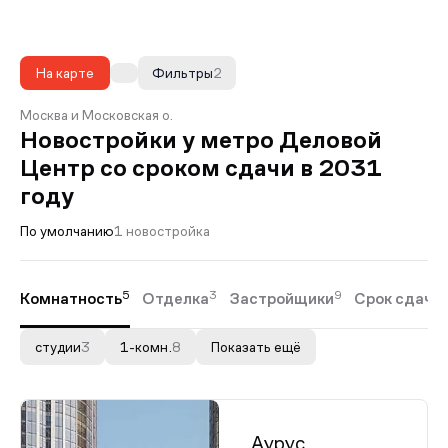
На карте
Фильтры
2
Москва и Московская о.
Новостройки у метро Деловой
Центр со сроком сдачи в 2031
году
По умолчанию
1 новостройка
5
3
9
Комнатность
Отделка
Застройщики
Срок сдачи
студии
3
1-комн.
8
Показать ещё
Аурус