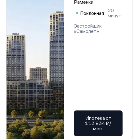
Раменки
20
Поклонная
минут
Застройщик
«Самолет»
Ипотека от
113 834 ₽/
мес.