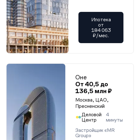
Ипотека
от
184 063
₽/мес.
Оне
От 40,5 до
136,5 млн ₽
Москва, ЦАО,
Пресненский
Деловой
4
Центр
минуты
Застройщик «MR
Group»