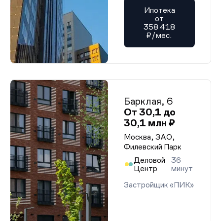
Ипотека
от
358 418
₽/мес.
Барклая, 6
От 30,1 до
30,1 млн ₽
Москва, ЗАО,
Филевский Парк
Деловой
36
Центр
минут
Застройщик «ПИК»