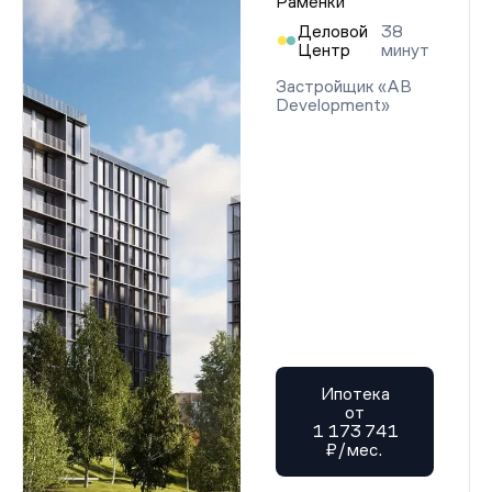
Раменки
Деловой
38
Центр
минут
Застройщик «AB
Development»
Ипотека
от
1 173 741
₽/мес.