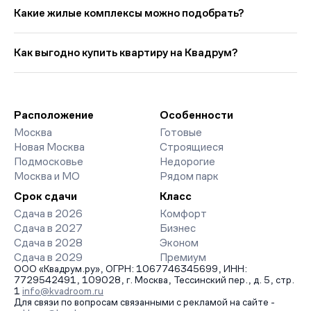
Деловой центр» представлено: 11 ЖК. Цены начинаются от
Какие жилые комплексы можно подобрать?
30 085 000 руб., минимальная площадь от 47 кв. м.
Ипотечный платёж — от 67 858 руб. в мес. Средняя цена кв.
Выбирая «Двухкомнатные квартиры у метро Деловой центр»,
метра в этой подборке — около 1 261 973 руб., что на 7 807
вы найдете проекты от эконом- до премиум-класса. На
Как выгодно купить квартиру на Квадрум?
руб. ниже прошлого месяца.
страницах ЖК доступны отзывы жильцов о качестве
строительства, интерактивный генплан корпусов, сроки
Мы работаем без наценок по официальным ценам
сдачи, особенности благоустройства дворов и паркингов.
девелоперов, включая закрытые старты продаж и скидки.
База обновляется напрямую от застройщиков.
Наш эксперт бесплатно подберет ЖК под ваш бюджет,
организует просмотр и поможет одобрить ипотеку по
Расположение
Особенности
минимальной ставке. Чтобы зафиксировать цену, оставьте
Москва
Готовые
заявку на обратный звонок.
Новая Москва
Строящиеся
Подмосковье
Недорогие
Москва и МО
Рядом парк
Срок сдачи
Класс
Сдача в 2026
Комфорт
Сдача в 2027
Бизнес
Сдача в 2028
Эконом
Сдача в 2029
Премиум
ООО «Квадрум.ру», ОГРН: 1067746345699, ИНН:
7729542491, 109028, г. Москва, Тессинский пер., д. 5, стр.
1
info@kvadroom.ru
Для связи по вопросам связанными с рекламой на сайте -