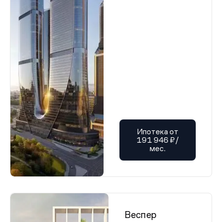
Ипотека от
191 946 ₽/
мес.
Веспер