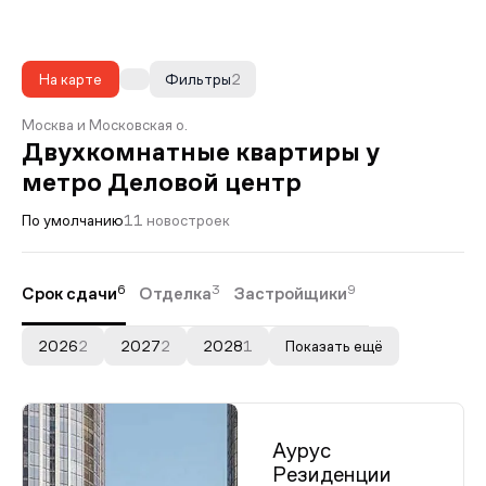
На карте
Фильтры
2
Москва и Московская о.
Двухкомнатные квартиры у
метро Деловой центр
По умолчанию
11 новостроек
6
3
9
Срок сдачи
Отделка
Застройщики
2026
2
2027
2
2028
1
Показать ещё
Аурус
Резиденции