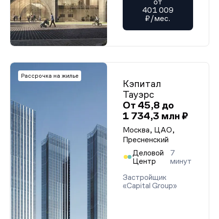
от
401 009
₽/мес.
Рассрочка на жилье
Кэпитал
Тауэрс
От 45,8 до
1 734,3 млн ₽
Москва, ЦАО,
Пресненский
Деловой
7
Центр
минут
Застройщик
«Capital Group»