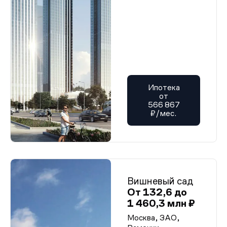
Ипотека
от
566 867
₽/мес.
Вишневый сад
От 132,6 до
1 460,3 млн ₽
Москва, ЗАО,