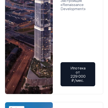
Застройщик
«Renaissance
Development»
Ипотека
от
229 000
₽/мес.