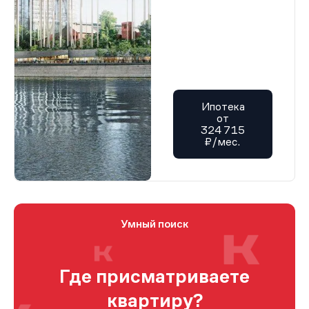
Ипотека
от
324 715
₽/мес.
Умный поиск
Где присматриваете
квартиру?