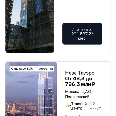
Ипотека от
291 587 ₽/
мес.
Скидка до 30%
Рассрочка
Нева Тауэрс
От 48,3 до
786,3 млн ₽
Москва, ЦАО,
Пресненский
Деловой
12
Центр
минут