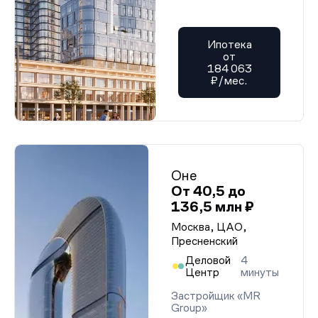
Ипотека
от
184 063
₽/мес.
Оне
От 40,5 до
136,5 млн ₽
Москва, ЦАО,
Пресненский
Деловой
4
Центр
минуты
Застройщик «MR
Group»