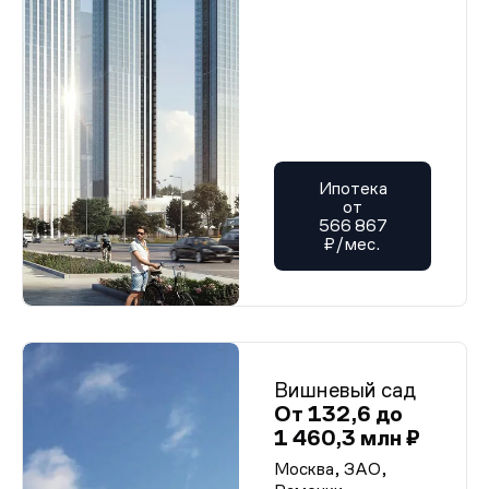
Ипотека
от
566 867
₽/мес.
Вишневый сад
От 132,6 до
1 460,3 млн ₽
Москва, ЗАО,