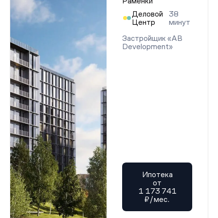
Раменки
Деловой
38
Центр
минут
Застройщик «AB
Development»
Ипотека
от
1 173 741
₽/мес.