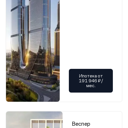
Ипотека от
191 946 ₽/
мес.
Веспер