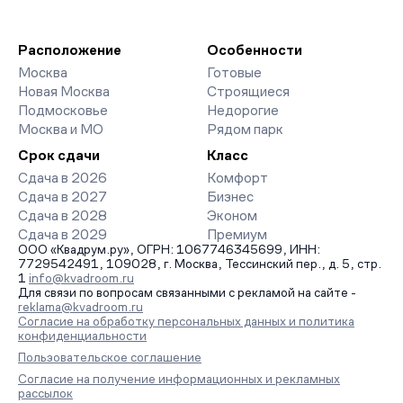
Мы работаем без наценок по официальным ценам
сдачи, особенности благоустройства дворов и паркингов.
девелоперов, включая закрытые старты продаж и скидки.
База обновляется напрямую от застройщиков.
Наш эксперт бесплатно подберет ЖК под ваш бюджет,
организует просмотр и поможет одобрить ипотеку по
Расположение
Особенности
минимальной ставке. Чтобы зафиксировать цену, оставьте
Москва
Готовые
заявку на обратный звонок.
Новая Москва
Строящиеся
Подмосковье
Недорогие
Москва и МО
Рядом парк
Срок сдачи
Класс
Сдача в 2026
Комфорт
Сдача в 2027
Бизнес
Сдача в 2028
Эконом
Сдача в 2029
Премиум
ООО «Квадрум.ру», ОГРН: 1067746345699, ИНН:
7729542491, 109028, г. Москва, Тессинский пер., д. 5, стр.
1
info@kvadroom.ru
Для связи по вопросам связанными с рекламой на сайте -
reklama@kvadroom.ru
Согласие на обработку персональных данных и политика
конфиденциальности
Пользовательское соглашение
Согласие на получение информационных и рекламных
рассылок