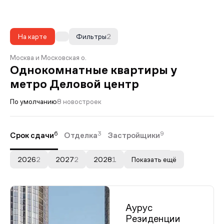
На карте
Фильтры
2
Москва и Московская о.
Однокомнатные квартиры у
метро Деловой центр
По умолчанию
8 новостроек
6
3
9
Срок сдачи
Отделка
Застройщики
2026
2
2027
2
2028
1
Показать ещё
Аурус
Резиденции