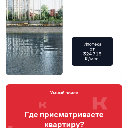
Ипотека
от
324 715
₽/мес.
Умный поиск
Где присматриваете
квартиру?