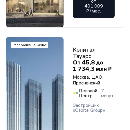
от
401 009
₽/мес.
Рассрочка на жилье
Кэпитал
Тауэрс
От 45,8 до
1 734,3 млн ₽
Москва, ЦАО,
Пресненский
Деловой
7
Центр
минут
Застройщик
«Capital Group»