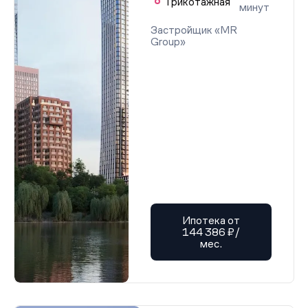
Трикотажная
минут
Застройщик «MR
Group»
Ипотека от
144 386 ₽/
мес.