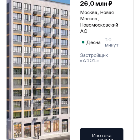
26,0 млн ₽
Москва, Новая
Москва,
Новомосковский
АО
10
Десна
минут
Застройщик
«А101»
Ипотека