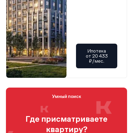
Ипотека
от 20 433
₽/мес.
Умный поиск
Где присматриваете
квартиру?