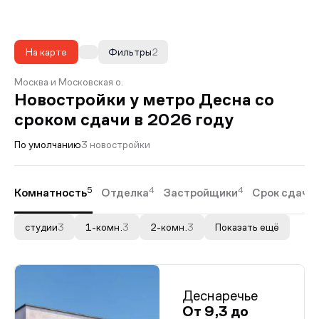
На карте
Фильтры
2
Москва и Московская о.
Новостройки у метро Десна со
сроком сдачи в 2026 году
По умолчанию
3 новостройки
5
4
4
Комнатность
Отделка
Застройщики
Срок сдачи
студии
3
1-комн.
3
2-комн.
3
Показать ещё
Деснаречье
От 9,3 до