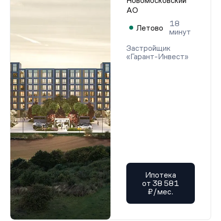
Новомосковский
АО
18
Летово
минут
Застройщик
«Гарант-Инвест»
Ипотека
от 38 581
₽/мес.