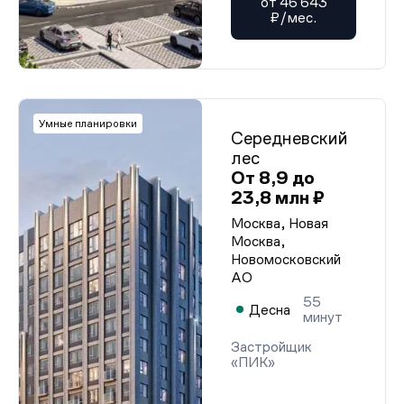
от 46 643
₽/мес.
Умные планировки
Середневский
лес
От 8,9 до
23,8 млн ₽
Москва, Новая
Москва,
Новомосковский
АО
55
Десна
минут
Застройщик
«ПИК»