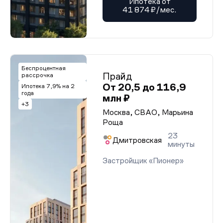
Ипотека от
41 874 ₽/мес.
Беспроцентная
Прайд
рассрочка
От 20,5 до 116,9
Ипотека 7,9% на 2
года
млн ₽
+3
Москва, СВАО, Марьина
Роща
23
Дмитровская
минуты
Застройщик «Пионер»