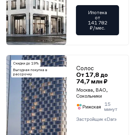
Ипотека
от
141 782
₽/мес.
Скидки до 19%
Солос
Выгодная покупка в
От 17,8 до
рассрочку
74,7 млн ₽
Москва, ВАО,
Сокольники
15
Рижская
минут
Застройщик «Dar»