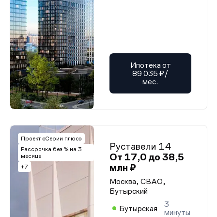
Ипотека от
89 035 ₽/
мес.
Проект «Серии плюс»
Руставели 14
Рассрочка без % на 3
От 17,0 до 38,5
месяца
млн ₽
+7
Москва, СВАО,
Бутырский
3
Бутырская
минуты