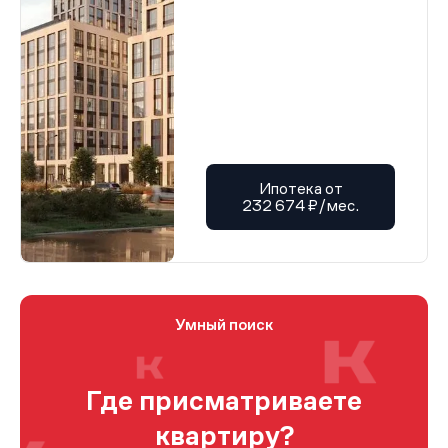
Ипотека от
232 674 ₽/мес.
Умный поиск
Где присматриваете
квартиру?