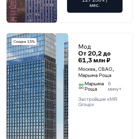
мес.
Скидка 15%
Мод
От 20,2 до
61,3 млн ₽
Москва, СВАО,
Марьина Роща
Марьина
6
Роща
минут
Застройщик «MR
Group»