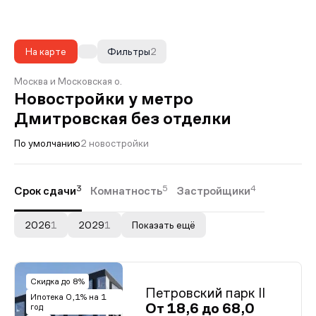
На карте
Фильтры
2
Москва и Московская о.
Новостройки у метро
Дмитровская без отделки
По умолчанию
2 новостройки
3
5
4
Срок сдачи
Комнатность
Застройщики
2026
1
2029
1
Показать ещё
Скидка до 8%
Петровский парк II
Ипотека 0,1% на 1
От 18,6 до 68,0
год