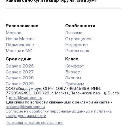
Как выгодно купить квартиру на Квадрум?
прошлого месяца.
страницах ЖК доступны отзывы жильцов о качестве
строительства, интерактивный генплан корпусов, сроки
Мы работаем без наценок по официальным ценам
сдачи, особенности благоустройства дворов и паркингов.
девелоперов, включая закрытые старты продаж и скидки.
База обновляется напрямую от застройщиков.
Наш эксперт бесплатно подберет ЖК под ваш бюджет,
организует просмотр и поможет одобрить ипотеку по
Расположение
Особенности
минимальной ставке. Чтобы зафиксировать цену, оставьте
Москва
Готовые
заявку на обратный звонок.
Новая Москва
Строящиеся
Подмосковье
Недорогие
Москва и МО
Рядом парк
Срок сдачи
Класс
Сдача в 2026
Комфорт
Сдача в 2027
Бизнес
Сдача в 2028
Эконом
Сдача в 2029
Премиум
ООО «Квадрум.ру», ОГРН: 1067746345699, ИНН:
7729542491, 109028, г. Москва, Тессинский пер., д. 5, стр.
1
info@kvadroom.ru
Для связи по вопросам связанными с рекламой на сайте -
reklama@kvadroom.ru
Согласие на обработку персональных данных и политика
конфиденциальности
Пользовательское соглашение