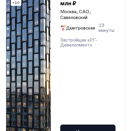
млн ₽
+10
Москва, САО,
Савеловский
23
Дмитровская
минуты
Застройщик «РГ-
Девелопмент»