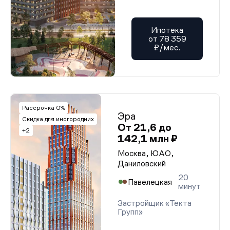
Ипотека
от 78 359
₽/мес.
Рассрочка 0%
Эра
Скидка для иногородних
От 21,6 до
+2
142,1 млн ₽
Москва, ЮАО,
Даниловский
20
Павелецкая
минут
Застройщик «Текта
Групп»