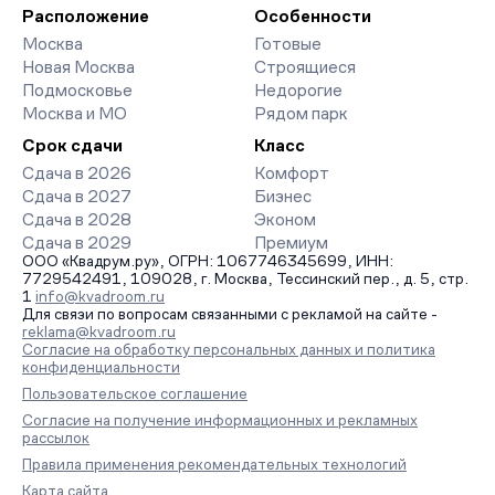
организует просмотр и поможет одобрить ипотеку по
Расположение
Особенности
минимальной ставке. Чтобы зафиксировать цену, оставьте
Москва
Готовые
заявку на обратный звонок.
Новая Москва
Строящиеся
Подмосковье
Недорогие
Москва и МО
Рядом парк
Срок сдачи
Класс
Сдача в 2026
Комфорт
Сдача в 2027
Бизнес
Сдача в 2028
Эконом
Сдача в 2029
Премиум
ООО «Квадрум.ру», ОГРН: 1067746345699, ИНН:
7729542491, 109028, г. Москва, Тессинский пер., д. 5, стр.
1
info@kvadroom.ru
Для связи по вопросам связанными с рекламой на сайте -
reklama@kvadroom.ru
Согласие на обработку персональных данных и политика
конфиденциальности
Пользовательское соглашение
Согласие на получение информационных и рекламных
рассылок
Правила применения рекомендательных технологий
Карта сайта