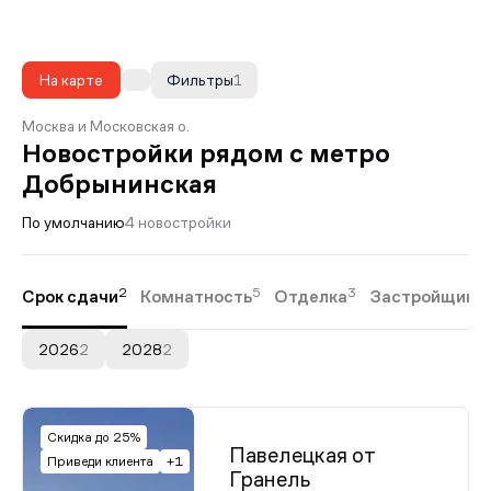
На карте
Фильтры
1
Москва и Московская о.
Новостройки рядом с метро
Добрынинская
По умолчанию
4 новостройки
2
5
3
Срок сдачи
Комнатность
Отделка
Застройщики
2026
2
2028
2
Скидка до 25%
Павелецкая от
Приведи клиента
+1
Гранель