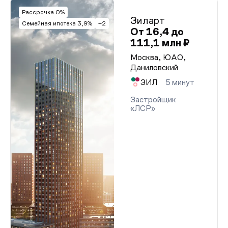
Рассрочка 0%
Зиларт
Семейная ипотека 3,9%
+2
От 16,4 до
111,1 млн ₽
Москва, ЮАО,
Даниловский
ЗИЛ
5 минут
Застройщик
«ЛСР»