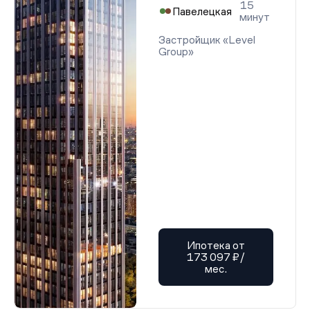
15
Павелецкая
минут
Застройщик «Level
Group»
Ипотека от
173 097 ₽/
мес.