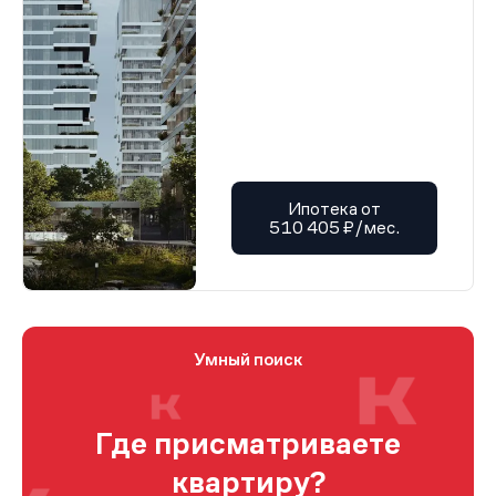
Ипотека от
510 405 ₽/мес.
Умный поиск
Где присматриваете
квартиру?