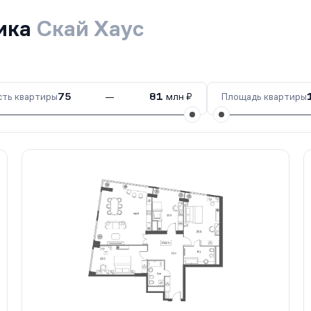
щика
Скай Хаус
ть квартиры
75
—
81
млн ₽
Площадь квартиры