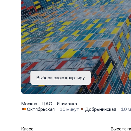
Выбери свою квартиру
Москва
—
ЦАО
—
Якиманка
Октябрьская
10 минут
Добрынинская
10 м
Класс
Высота п