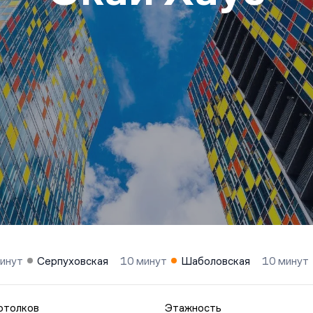
инут
Серпуховская
10 минут
Шаболовская
10 минут
отолков
Этажность