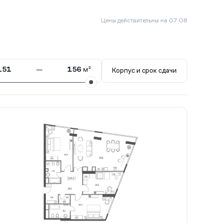
Цены действительны на 07.08
151
—
156
м²
Корпус и срок сдачи