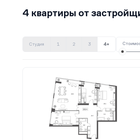
4 квартиры от застрой
Стоимос
Студия
1
2
3
4+
Все корпуса
3 (1)
4 кв.
Сдан