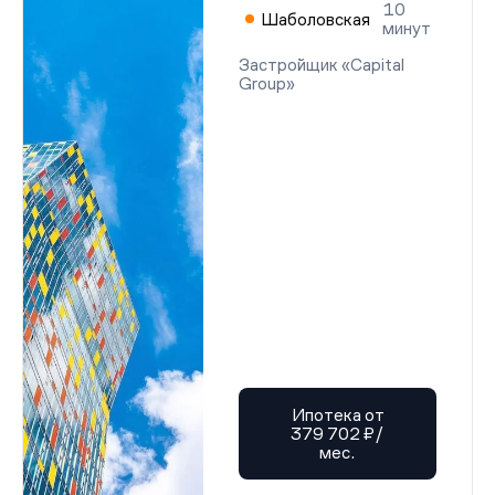
10
Шаболовская
минут
Застройщик «Capital
Group»
Ипотека от
379 702 ₽/
мес.