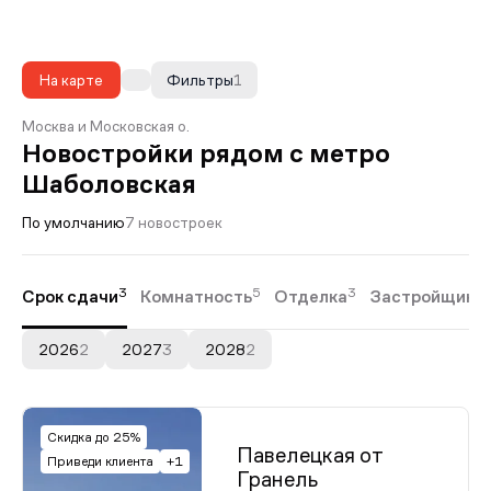
На карте
Фильтры
1
Москва и Московская о.
Новостройки рядом с метро
Шаболовская
По умолчанию
7 новостроек
3
5
3
Срок сдачи
Комнатность
Отделка
Застройщики
2026
2
2027
3
2028
2
Скидка до 25%
Павелецкая от
Приведи клиента
+1
Гранель