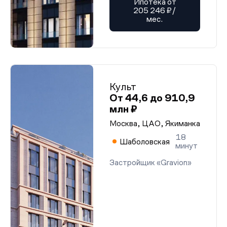
Ипотека от
205 246 ₽/
мес.
Культ
От 44,6 до 910,9
млн ₽
Москва, ЦАО, Якиманка
18
Шаболовская
минут
Застройщик «Gravion»