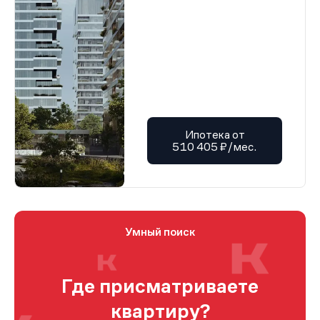
Ипотека от
510 405 ₽/мес.
Умный поиск
Где присматриваете
квартиру?