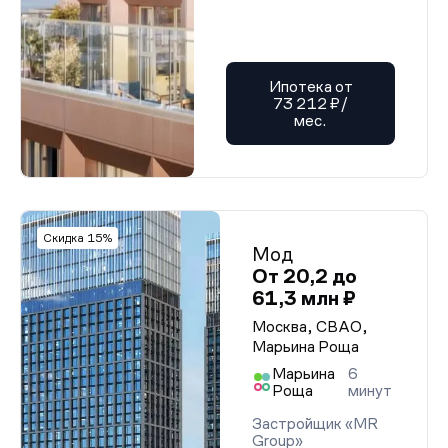
Ипотека от
73 212 ₽/
мес.
Скидка 15%
Мод
От 20,2 до
61,3 млн ₽
Москва, СВАО,
Марьина Роща
Марьина
6
Роща
минут
Застройщик «MR
Group»