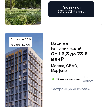
Ипотека от
105 371 ₽/мес.
Скидки до 10%
Вэри на
Рассрочка 0%
Ботанической
От 16,3 до 73,6
млн ₽
Москва, СВАО,
Марфино
15
Фонвизинская
минут
Застройщик «Основа»