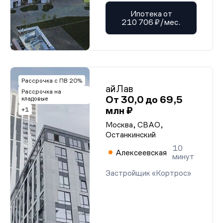
Ипотека от
210 706 ₽/мес.
Рассрочка с ПВ 20%
айЛав
Рассрочка на
От 30,0 до 69,5
кладовые
млн ₽
+1
Москва, СВАО,
Останкинский
10
Алексеевская
минут
Застройщик «Кортрос»