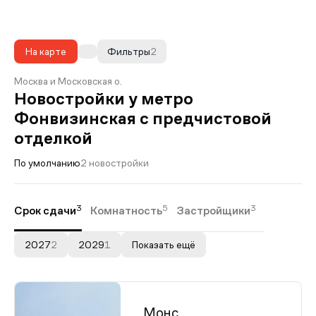
На карте
Фильтры
2
Москва и Московская о.
Новостройки у метро
Фонвизинская с предчистовой
отделкой
По умолчанию
2 новостройки
3
5
3
Срок сдачи
Комнатность
Застройщики
2027
2
2029
1
Показать ещё
Монс