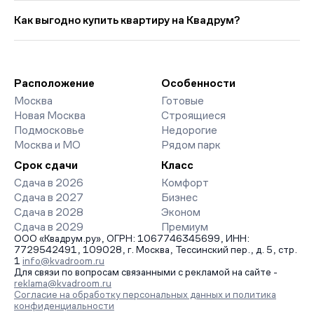
Выбирая «Новостройки у метро Фонвизинская с
цена кв. метра в этой подборке — около 565 033 руб., что на
предчистовой отделкой», вы найдете проекты от эконом- до
Как выгодно купить квартиру на Квадрум?
9 513 руб. выше прошлого месяца.
премиум-класса. На страницах ЖК доступны отзывы жильцов
о качестве строительства, интерактивный генплан корпусов,
Мы работаем без наценок по официальным ценам
сроки сдачи, особенности благоустройства дворов и
девелоперов, включая закрытые старты продаж и скидки.
паркингов. База обновляется напрямую от застройщиков.
Наш эксперт бесплатно подберет ЖК под ваш бюджет,
организует просмотр и поможет одобрить ипотеку по
Расположение
Особенности
минимальной ставке. Чтобы зафиксировать цену, оставьте
Москва
Готовые
заявку на обратный звонок.
Новая Москва
Строящиеся
Подмосковье
Недорогие
Москва и МО
Рядом парк
Срок сдачи
Класс
Сдача в 2026
Комфорт
Сдача в 2027
Бизнес
Сдача в 2028
Эконом
Сдача в 2029
Премиум
ООО «Квадрум.ру», ОГРН: 1067746345699, ИНН:
7729542491, 109028, г. Москва, Тессинский пер., д. 5, стр.
1
info@kvadroom.ru
Для связи по вопросам связанными с рекламой на сайте -
reklama@kvadroom.ru
Согласие на обработку персональных данных и политика
конфиденциальности