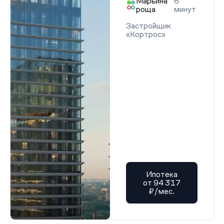
Марьина
6
роща
минут
Застройщик
«Кортрос»
Ипотека
от 94 317
₽/мес.