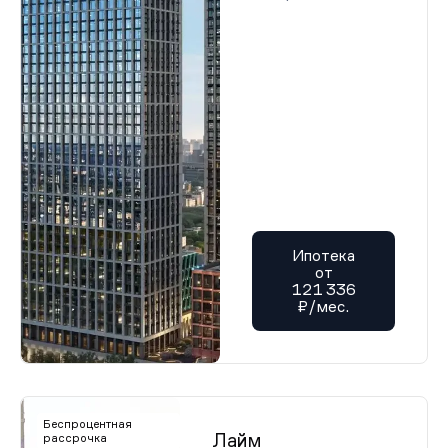
Ипотека
от
121 336
₽/мес.
Беспроцентная
Лайм
рассрочка