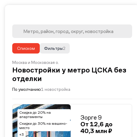
Списком
Фильтры
2
Москва и Московская о.
Новостройки у метро ЦСКА без
отделки
По умолчанию
1 новостройка
Скидка до 20% на
Зорге 9
апартаменты
От 12,6 до
Скидки до 30% на машино-
место
40,3 млн ₽
+3