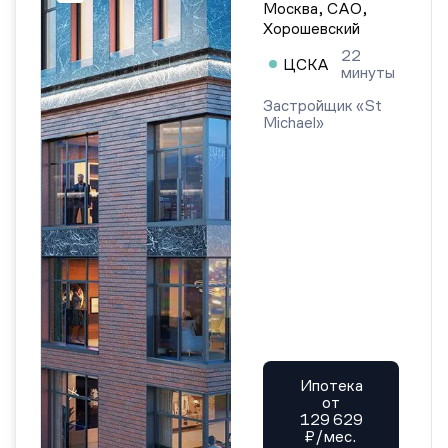
Москва, САО,
Хорошевский
22
ЦСКА
минуты
Застройщик «St
Michael»
Ипотека
от
129 629
₽/мес.