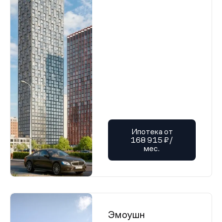
Ипотека от
168 915 ₽/
мес.
Эмоушн