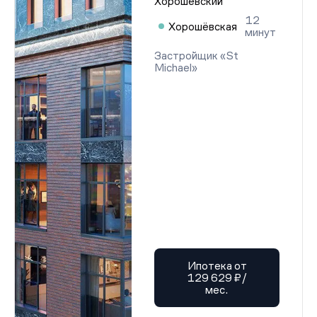
Хорошевский
12
Хорошёвская
минут
Застройщик «St
Michael»
Ипотека от
129 629 ₽/
мес.