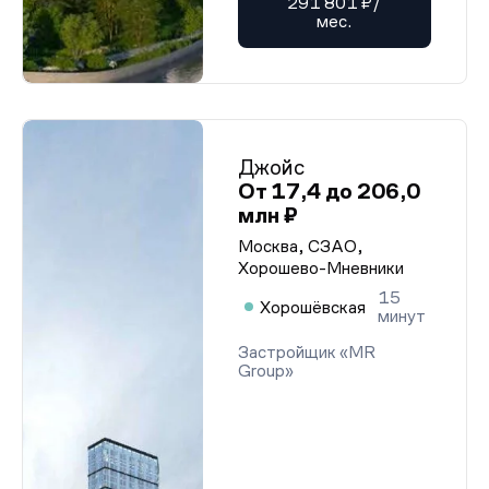
291 801 ₽/
мес.
Джойс
От 17,4 до 206,0
млн ₽
Москва, СЗАО,
Хорошево-Мневники
15
Хорошёвская
минут
Застройщик «MR
Group»