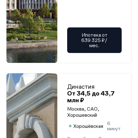
Ипотека от
639 325 ₽/
мес.
Династия
От 34,5 до 43,7
млн ₽
Москва, САО,
Хорошевский
6
Хорошёвская
минут