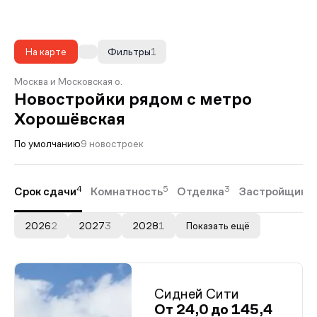
На карте
Фильтры
1
Москва и Московская о.
Новостройки рядом с метро
Хорошёвская
По умолчанию
9 новостроек
4
5
3
Срок сдачи
Комнатность
Отделка
Застройщики
2026
2
2027
3
2028
1
Показать ещё
Сидней Сити
От 24,0 до 145,4