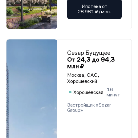
Ипотека от
28 981 ₽/мес.
Сезар Будущее
От 24,3 до 94,3
млн ₽
Москва, САО,
Хорошевский
16
Хорошёвская
минут
Застройщик «Sezar
Group»