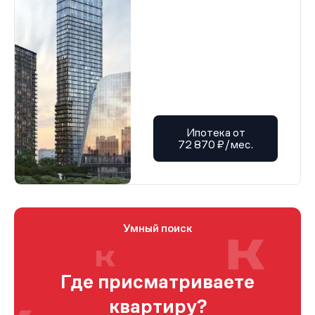
Ипотека от
72 870 ₽/мес.
Умный поиск
Где присматриваете
квартиру?