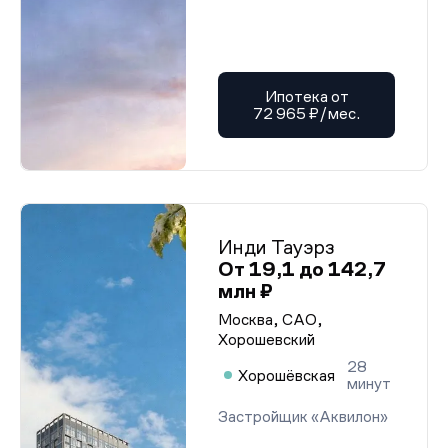
Ипотека от
72 965 ₽/мес.
Инди Тауэрз
От 19,1 до 142,7
млн ₽
Москва, САО,
Хорошевский
28
Хорошёвская
минут
Застройщик «Аквилон»