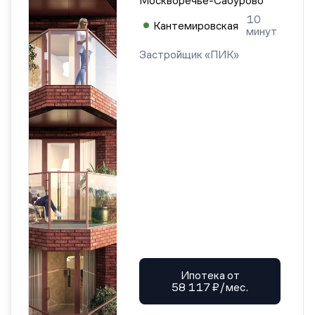
Москворечье-Сабурово
10
Кантемировская
минут
Застройщик «ПИК»
Ипотека от
58 117 ₽/мес.