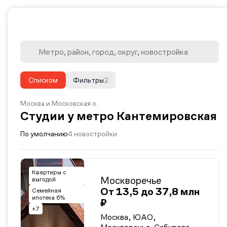
Списком
Фильтры
2
Москва и Московская о.
Студии у метро Кантемировская
По умолчанию
4 новостройки
Квартиры с
Москворечье
выгодой
От 13,5 до 37,8 млн
Семейная
ипотека 6%
₽
+7
Москва, ЮАО,