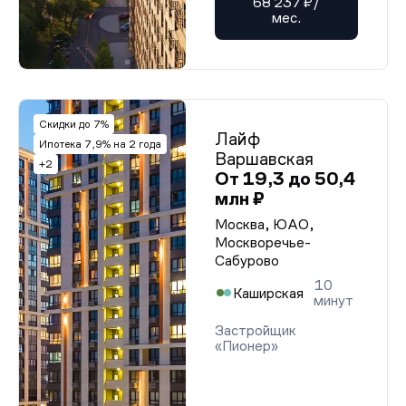
68 237 ₽/
мес.
Скидки до 7%
Лайф
Ипотека 7,9% на 2 года
Варшавская
+2
От 19,3 до 50,4
млн ₽
Москва, ЮАО,
Москворечье-
Сабурово
10
Каширская
минут
Застройщик
«Пионер»