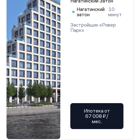
Нагатинский Затон
Нагатинский
10
затон
минут
Застройщик «Ривер
Парк»
Ипотека от
67 008 ₽/
мес.