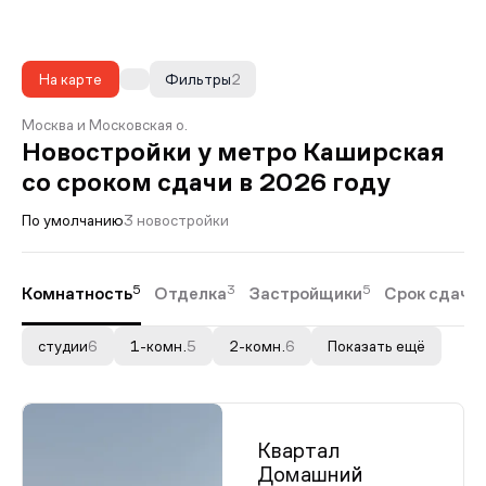
На карте
Фильтры
2
Москва и Московская о.
Новостройки у метро Каширская
со сроком сдачи в 2026 году
По умолчанию
3 новостройки
5
3
5
Комнатность
Отделка
Застройщики
Срок сдачи
студии
6
1-комн.
5
2-комн.
6
Показать ещё
Квартал
Домашний