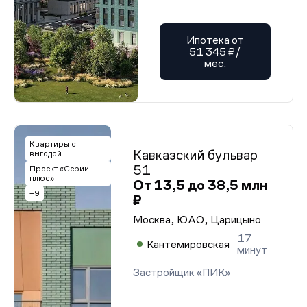
Ипотека от
51 345 ₽/
мес.
Квартиры с
Кавказский бульвар
выгодой
51
Проект «Серии
плюс»
От 13,5 до 38,5 млн
+9
₽
Москва, ЮАО, Царицыно
17
Кантемировская
минут
Застройщик «ПИК»