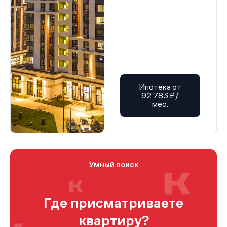
Ипотека от
92 783 ₽/
мес.
Умный поиск
Где присматриваете
квартиру?