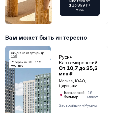
Ипотека от
123 899 ₽/
мес.
Вам может быть интересно
Скидка на квартиры до
Русич
12%
Кантемировский
Рассрочка 0% на 12
месяцев
От 10,7 до 25,2
млн ₽
Москва, ЮАО,
Царицыно
Кавказский
18
бульвар
минут
Застройщик «Русич»