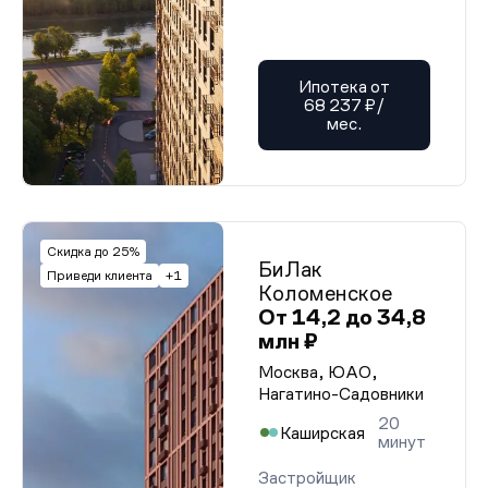
Ипотека от
68 237 ₽/
мес.
Скидка до 25%
БиЛак
Приведи клиента
+1
Коломенское
От 14,2 до 34,8
млн ₽
Москва, ЮАО,
Нагатино-Садовники
20
Каширская
минут
Застройщик