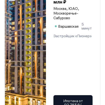
млн ₽
Москва, ЮАО,
Москворечье-
Сабурово
5
Варшавская
минут
Застройщик «Пионер»
Ипотека от
92 783 ₽/