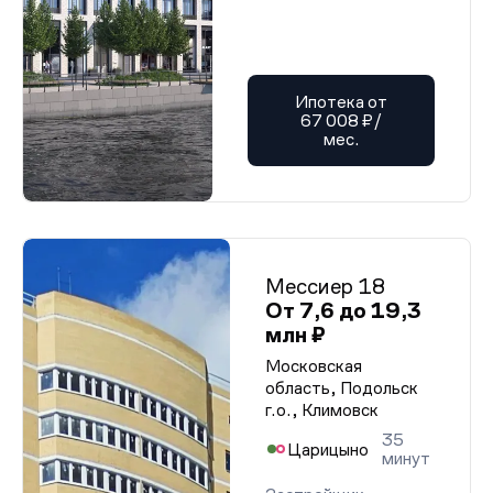
Ипотека от
67 008 ₽/
мес.
Мессиер 18
От 7,6 до 19,3
млн ₽
Московская
область, Подольск
г.о., Климовск
35
Царицыно
минут