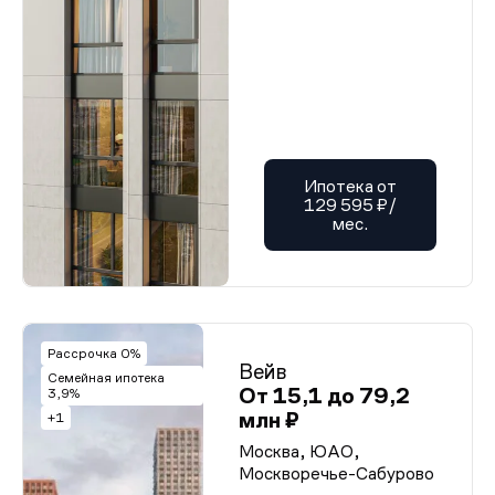
Ипотека от
129 595 ₽/
мес.
Рассрочка 0%
Вейв
Семейная ипотека
От 15,1 до 79,2
3,9%
млн ₽
+1
Москва, ЮАО,
Москворечье-Сабурово