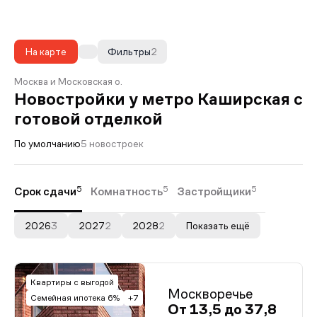
На карте
Фильтры
2
Москва и Московская о.
Новостройки у метро Каширская с
готовой отделкой
По умолчанию
5 новостроек
5
5
5
Срок сдачи
Комнатность
Застройщики
2026
3
2027
2
2028
2
Показать ещё
Квартиры с выгодой
Москворечье
Семейная ипотека 6%
+7
От 13,5 до 37,8