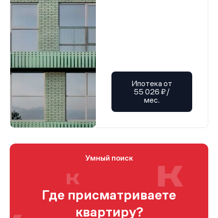
Ипотека от
55 026 ₽/
мес.
Умный поиск
Где присматриваете
квартиру?