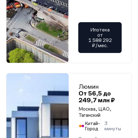
Ипотека
от
1 588 292
₽/мес.
Люмин
От 56,5 до
249,7 млн ₽
Москва, ЦАО,
Таганский
Китай-
3
Город
минуты