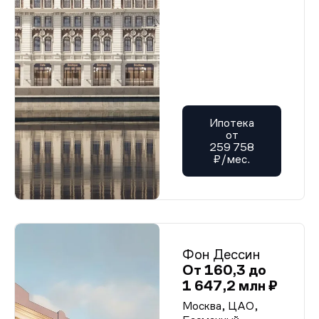
Ипотека
от
259 758
₽/мес.
Фон Дессин
От 160,3 до
1 647,2 млн ₽
Москва, ЦАО,