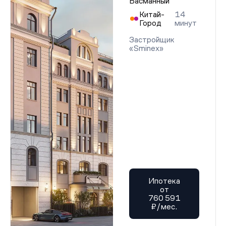
Басманный
Китай-
14
Город
минут
Застройщик
«Sminex»
Ипотека
от
760 591
₽/мес.