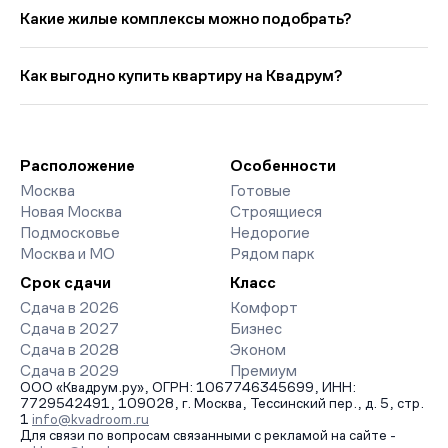
Город» представлено: 11 ЖК. Цены начинаются от 31 200
Какие жилые комплексы можно подобрать?
000 руб., минимальная площадь от 31 кв. м. Ипотечный
платёж — от 259 758 руб. в мес. Средняя цена кв. метра в
Выбирая «Новостройки рядом с метро Китай-Город», вы
этой подборке — около 2 799 756 руб., что на 58 883 руб.
найдете проекты от эконом- до премиум-класса. На
Как выгодно купить квартиру на Квадрум?
выше прошлого месяца.
страницах ЖК доступны отзывы жильцов о качестве
строительства, интерактивный генплан корпусов, сроки
Мы работаем без наценок по официальным ценам
сдачи, особенности благоустройства дворов и паркингов.
девелоперов, включая закрытые старты продаж и скидки.
База обновляется напрямую от застройщиков.
Наш эксперт бесплатно подберет ЖК под ваш бюджет,
организует просмотр и поможет одобрить ипотеку по
Расположение
Особенности
минимальной ставке. Чтобы зафиксировать цену, оставьте
Москва
Готовые
заявку на обратный звонок.
Новая Москва
Строящиеся
Подмосковье
Недорогие
Москва и МО
Рядом парк
Срок сдачи
Класс
Сдача в 2026
Комфорт
Сдача в 2027
Бизнес
Сдача в 2028
Эконом
Сдача в 2029
Премиум
ООО «Квадрум.ру», ОГРН: 1067746345699, ИНН:
7729542491, 109028, г. Москва, Тессинский пер., д. 5, стр.
1
info@kvadroom.ru
Для связи по вопросам связанными с рекламой на сайте -