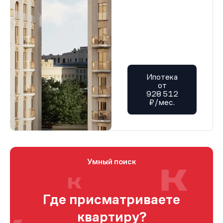
Ипотека
от
928 512
₽/мес.
Умный поиск
Где присматриваете
квартиру?