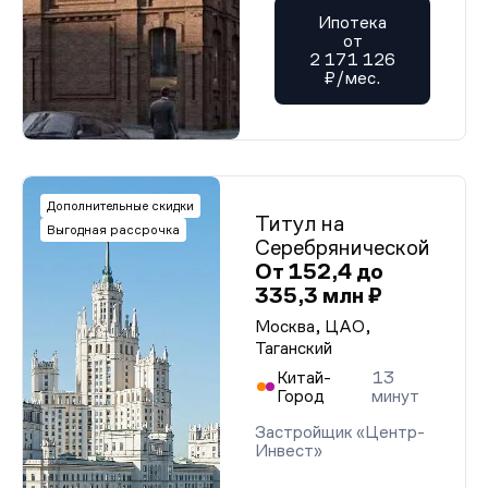
Ипотека
от
2 171 126
₽/мес.
Дополнительные скидки
Титул на
Выгодная рассрочка
Серебрянической
От 152,4 до
335,3 млн ₽
Москва, ЦАО,
Таганский
Китай-
13
Город
минут
Застройщик «Центр-
Инвест»