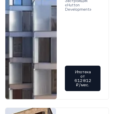
Застройщик
«Hutton
Development»
Ипотека
от
612 812
₽/мес.