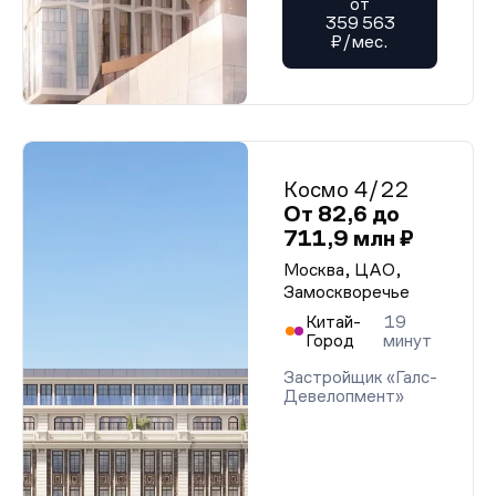
от
359 563
₽/мес.
Космо 4/22
От 82,6 до
711,9 млн ₽
Москва, ЦАО,
Замоскворечье
Китай-
19
Город
минут
Застройщик «Галс-
Девелопмент»