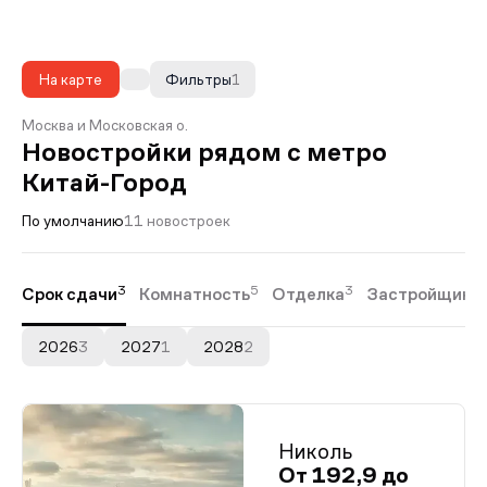
На карте
Фильтры
1
Москва и Московская о.
Новостройки рядом с метро
Китай-Город
По умолчанию
11 новостроек
3
5
3
Срок сдачи
Комнатность
Отделка
Застройщики
2026
3
2027
1
2028
2
Николь
От 192,9 до