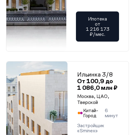
Ипотека
от
1 216 173
₽/мес.
Ильинка 3/8
От 100,9 до
1 086,0 млн ₽
Москва, ЦАО,
Тверской
Китай-
6
Город
минут
Застройщик
«Sminex»