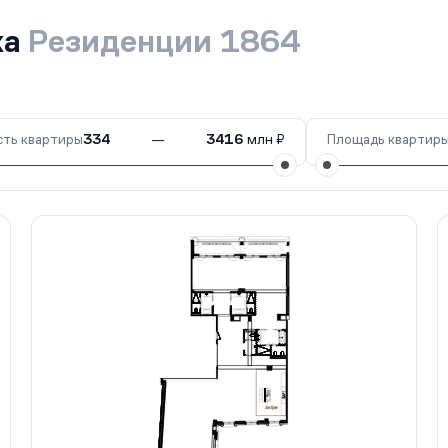
ка
Резиденции 1864
ть квартиры
334
—
3416
млн ₽
Площадь квартир