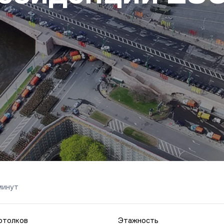
минут
отолков
Этажность