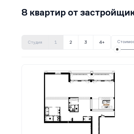
8 квартир от застройщи
Стоимос
Студия
1
2
3
4+
Все корпуса
1
8 кв.
Сдан