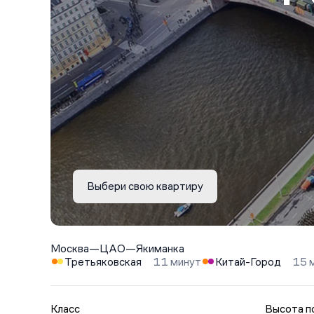
Выбери свою квартиру
Москва
—
ЦАО
—
Якиманка
Третьяковская
11 минут
Китай-Город
15 
Класс
Высота п