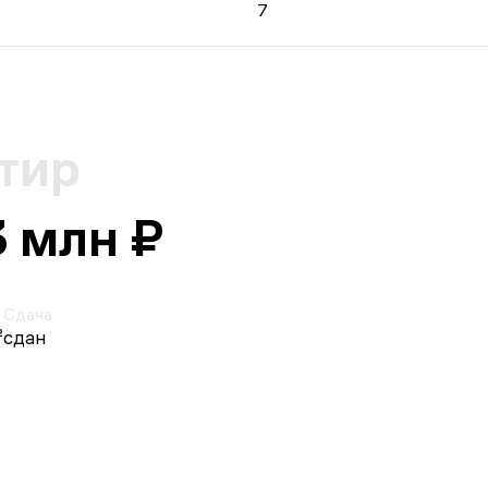
7
тир
3 млн ₽
Сдача
²
сдан