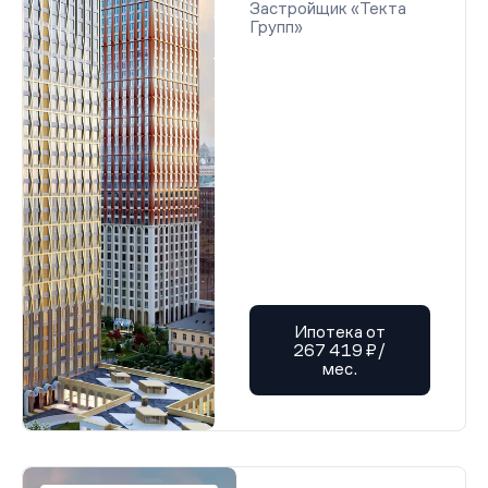
Застройщик «Текта
Групп»
Ипотека от
267 419 ₽/
мес.