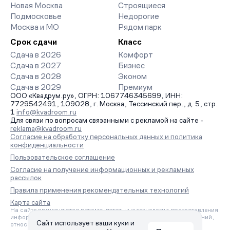
Новая Москва
Строящиеся
Подмосковье
Недорогие
Москва и МО
Рядом парк
Срок сдачи
Класс
Сдача в 2026
Комфорт
Сдача в 2027
Бизнес
Сдача в 2028
Эконом
Сдача в 2029
Премиум
ООО «Квадрум.ру», ОГРН: 1067746345699, ИНН:
7729542491, 109028, г. Москва, Тессинский пер., д. 5, стр.
1
info@kvadroom.ru
Для связи по вопросам связанными с рекламой на сайте -
reklama@kvadroom.ru
Согласие на обработку персональных данных и политика
конфиденциальности
Пользовательское соглашение
Согласие на получение информационных и рекламных
рассылок
Правила применения рекомендательных технологий
Карта сайта
На сайте применяются рекомендательные технологии предоставления
информации на основе сбора, систематизации и анализа сведений,
Сайт использует ваши куки и
относящихся к предпочтениям пользователей сети «Интернет»,