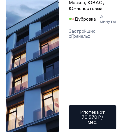
Москва, ЮВАО,
Южнопортовый
3
Дубровка
минуты
Застройщик
«Гранель»
Ипотека от
70 370 ₽/
мес.