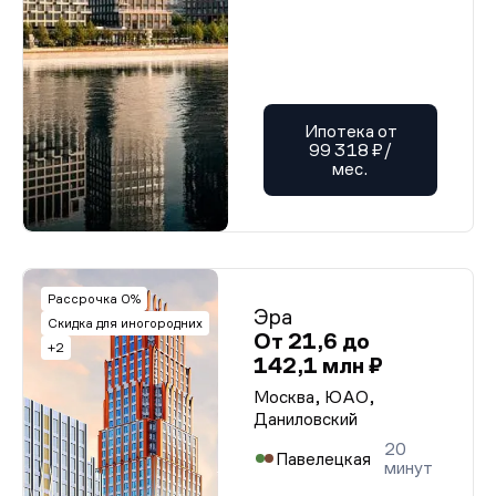
Ипотека от
99 318 ₽/
мес.
Рассрочка 0%
Эра
Скидка для иногородних
От 21,6 до
+2
142,1 млн ₽
Москва, ЮАО,
Даниловский
20
Павелецкая
минут