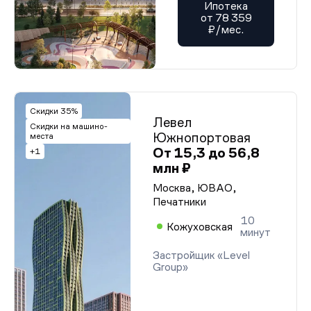
Ипотека
от 78 359
₽/мес.
Скидки 35%
Левел
Скидки на машино-
Южнопортовая
места
От 15,3 до 56,8
+1
млн ₽
Москва, ЮВАО,
Печатники
10
Кожуховская
минут
Застройщик «Level
Group»