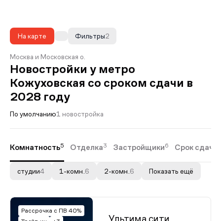
На карте
Фильтры
2
Москва и Московская о.
Новостройки у метро
Кожуховская со сроком сдачи в
2028 году
По умолчанию
1 новостройка
5
3
6
Комнатность
Отделка
Застройщики
Срок сдачи
студии
4
1-комн.
6
2-комн.
6
Показать ещё
Рассрочка с ПВ 40%
Ультима сити