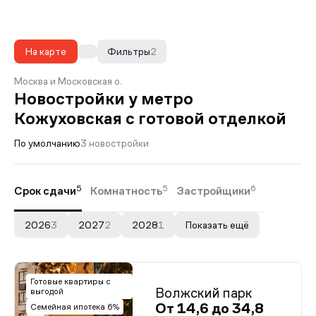
На карте
Фильтры
2
Москва и Московская о.
Новостройки у метро
Кожуховская с готовой отделкой
По умолчанию
3 новостройки
5
5
6
Срок сдачи
Комнатность
Застройщики
2026
3
2027
2
2028
1
Показать ещё
Готовые квартиры с
Волжский парк
выгодой
От 14,6 до 34,8
Семейная ипотека 6%