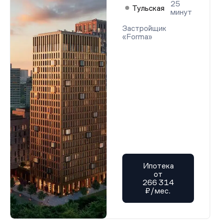
25
Тульская
минут
Застройщик
«Forma»
Ипотека
от
266 314
₽/мес.