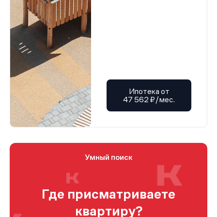
Ипотека от
47 562 ₽/мес.
Умный поиск
Где присматриваете
квартиру?