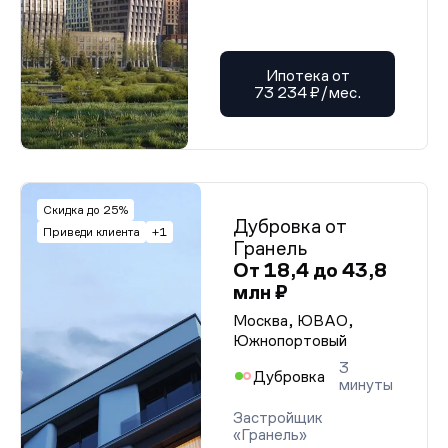
Ипотека от
73 234 ₽/мес.
Скидка до 25%
Дубровка от
Приведи клиента
+1
Гранель
От 18,4 до 43,8
млн ₽
Москва, ЮВАО,
Южнопортовый
3
Дубровка
минуты
Застройщик
«Гранель»