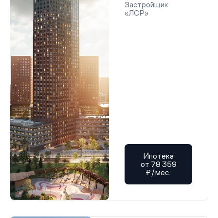
Застройщик
«ЛСР»
Ипотека
от 78 359
₽/мес.