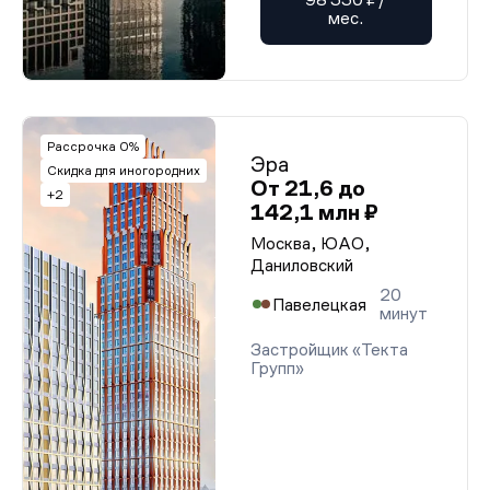
мес.
Рассрочка 0%
Эра
Скидка для иногородних
От 21,6 до
+2
142,1 млн ₽
Москва, ЮАО,
Даниловский
20
Павелецкая
минут
Застройщик «Текта
Групп»