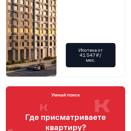
Ипотека от
41 547 ₽/
мес.
Умный поиск
Где присматриваете
квартиру?