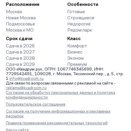
организует просмотр и поможет одобрить ипотеку по
Расположение
Особенности
минимальной ставке. Чтобы зафиксировать цену, оставьте
Москва
Готовые
заявку на обратный звонок.
Новая Москва
Строящиеся
Подмосковье
Недорогие
Москва и МО
Рядом парк
Срок сдачи
Класс
Сдача в 2026
Комфорт
Сдача в 2027
Бизнес
Сдача в 2028
Эконом
Сдача в 2029
Премиум
ООО «Квадрум.ру», ОГРН: 1067746345699, ИНН:
7729542491, 109028, г. Москва, Тессинский пер., д. 5, стр.
1
info@kvadroom.ru
Для связи по вопросам связанными с рекламой на сайте -
reklama@kvadroom.ru
Согласие на обработку персональных данных и политика
конфиденциальности
Пользовательское соглашение
Согласие на получение информационных и рекламных
рассылок
Правила применения рекомендательных технологий
Карта сайта