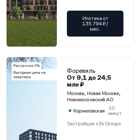
Ипотека от
135 794 ₽/
мес.
Рассрочка 0%
Форевиль
Выгодные цены на
От 9,1 до 24,5
квартиры
млн ₽
Москва, Новая Москва,
Новомосковский АО
10
Корниловская
минут
Застройщик «3s Group»