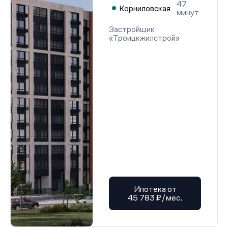
47
Корниловская
минут
Застройщик
«Троицкжилстрой»
Ипотека от
45 783 ₽/мес.