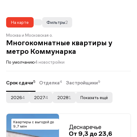
На карте
Фильтры
2
Москва и Московская о.
Многокомнатные квартиры у
метро Коммунарка
По умолчанию
4 новостройки
5
4
9
Срок сдачи
Отделка
Застройщики
2026
4
2027
4
2028
1
Показать ещё
Квартиры с выгодой до
Деснаречье
9,7 млн
От 9,3 до 23,6