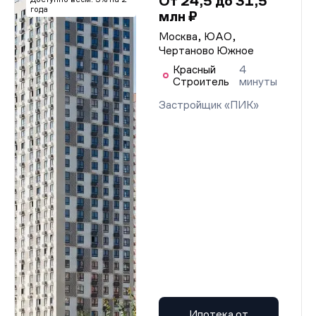
От 24,5 до 31,5
года
млн ₽
Москва, ЮАО,
Чертаново Южное
Красный
4
Строитель
минуты
Застройщик «ПИК»
Ипотека от