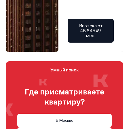
Ипотека от
45 645 ₽/
мес.
Умный поиск
Где присматриваете
квартиру?
В Москве