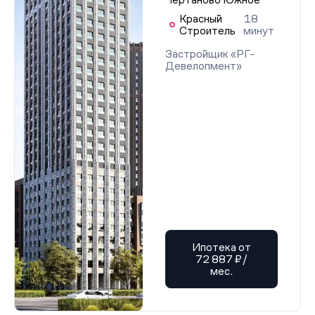
Красный
18
Строитель
минут
Застройщик «РГ-
Девелопмент»
Ипотека от
72 887 ₽/
мес.