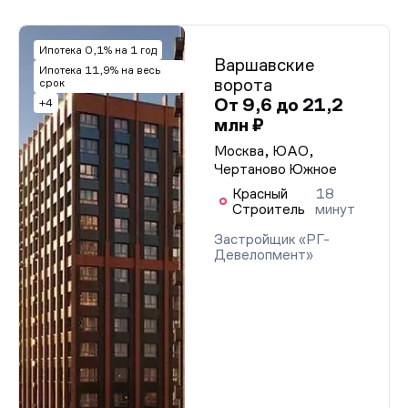
Ипотека 0,1% на 1 год
Варшавские
Ипотека 11,9% на весь
ворота
срок
От 9,6 до 21,2
+4
млн ₽
Москва, ЮАО,
Чертаново Южное
Красный
18
Строитель
минут
Застройщик «РГ-
Девелопмент»