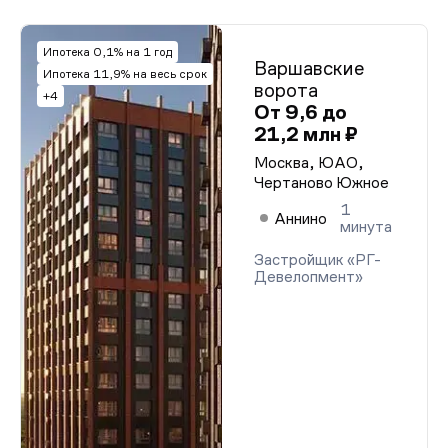
Ипотека 0,1% на 1 год
Варшавские
Ипотека 11,9% на весь срок
ворота
+4
От 9,6 до
21,2 млн ₽
Москва, ЮАО,
Чертаново Южное
1
Аннино
минута
Застройщик «РГ-
Девелопмент»