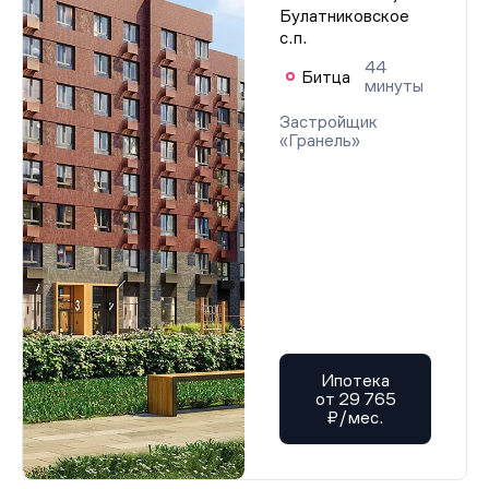
Булатниковское
с.п.
44
Битца
минуты
Застройщик
«Гранель»
Ипотека
от 29 765
₽/мес.