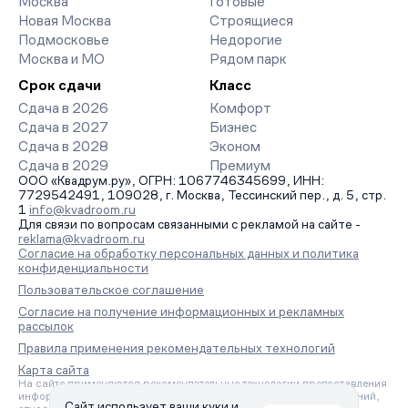
Москва
Готовые
Новая Москва
Строящиеся
Подмосковье
Недорогие
Москва и МО
Рядом парк
Срок сдачи
Класс
Сдача в 2026
Комфорт
Сдача в 2027
Бизнес
Сдача в 2028
Эконом
Сдача в 2029
Премиум
ООО «Квадрум.ру», ОГРН: 1067746345699, ИНН:
7729542491, 109028, г. Москва, Тессинский пер., д. 5, стр.
1
info@kvadroom.ru
Для связи по вопросам связанными с рекламой на сайте -
reklama@kvadroom.ru
Согласие на обработку персональных данных и политика
конфиденциальности
Пользовательское соглашение
Согласие на получение информационных и рекламных
рассылок
Правила применения рекомендательных технологий
Карта сайта
На сайте применяются рекомендательные технологии предоставления
информации на основе сбора, систематизации и анализа сведений,
Сайт использует ваши куки и