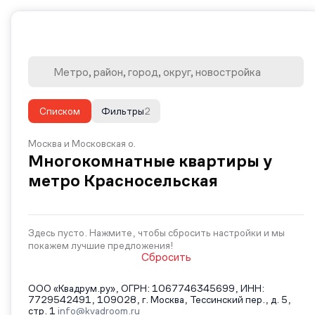
Списком
Фильтры
2
Москва и Московская о.
Многокомнатные квартиры у
метро Красносельская
Здесь пусто. Нажмите, чтобы сбросить настройки и мы
покажем лучшие предложения!
Сбросить
ООО «Квадрум.ру», ОГРН: 1067746345699, ИНН:
7729542491, 109028, г. Москва, Тессинский пер., д. 5,
стр. 1
info@kvadroom.ru