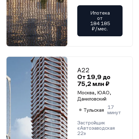
Ипотека
от
184 185
₽/мес.
А22
От 19,9 до
75,2 млн ₽
Москва, ЮАО,
Даниловский
17
Тульская
минут
Застройщик
«Автозаводская
22»