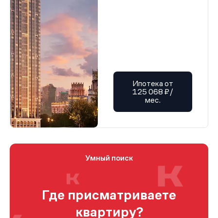
Ипотека от
125 068 ₽/
мес.
Умный поиск
Где присматриваете
квартиру?