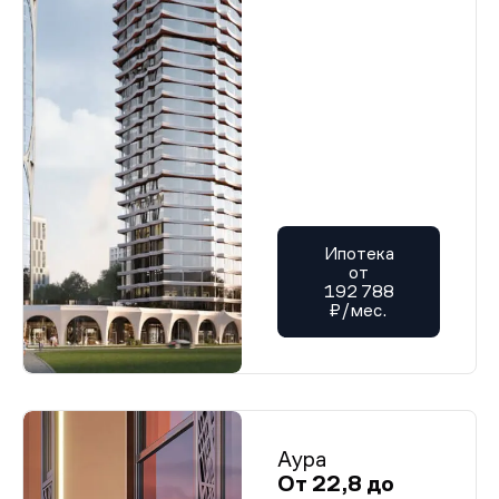
Ипотека
от
192 788
₽/мес.
Аура
От 22,8 до