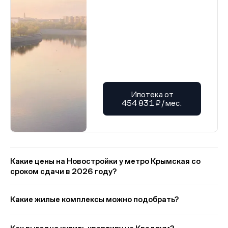
Ипотека от
454 831 ₽/мес.
Какие цены на Новостройки у метро Крымская со
сроком сдачи в 2026 году?
На Квадрум в категории «Новостройки у метро Крымская со
сроком сдачи в 2026 году» представлено: 2 ЖК. Цены
Какие жилые комплексы можно подобрать?
начинаются от 18 132 196 руб., минимальная площадь от 18
кв. м. Ипотечный платёж — от 125 068 руб. в мес. Средняя
Выбирая «Новостройки у метро Крымская со сроком сдачи в
цена кв. метра в этой подборке — около 698 707 руб..
2026 году», вы найдете проекты от эконом- до премиум-