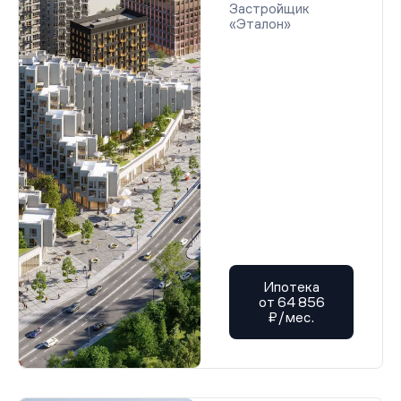
Застройщик
«Эталон»
Ипотека
от 64 856
₽/мес.