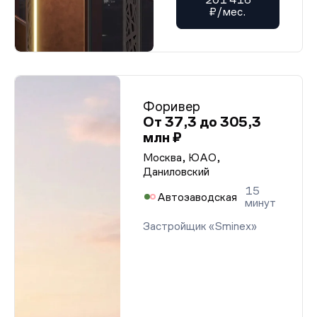
₽/мес.
Форивер
От 37,3 до 305,3
млн ₽
Москва, ЮАО,
Даниловский
15
Автозаводская
минут
Застройщик «Sminex»