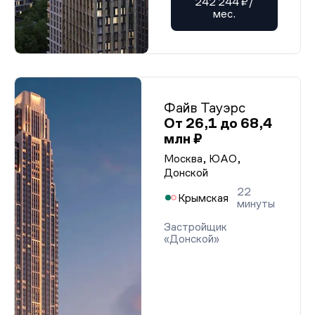
242 244 ₽/
мес.
Файв Тауэрс
От 26,1 до 68,4
млн ₽
Москва, ЮАО,
Донской
22
Крымская
минуты
Застройщик
«Донской»