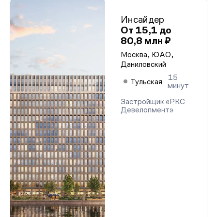
Инсайдер
От 15,1 до
80,8 млн ₽
Москва, ЮАО,
Даниловский
15
Тульская
минут
Застройщик «РКС
Девелопмент»