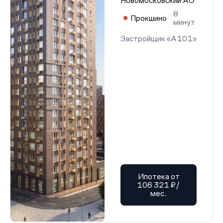
Новомосковский АО
8
Прокшино
минут
Застройщик «А101»
Ипотека от
106 321 ₽/
мес.