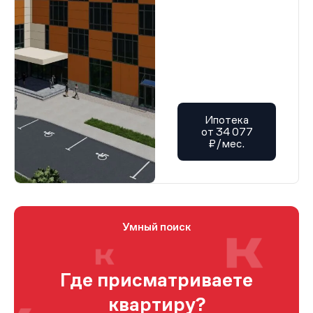
Ипотека
от 34 077
₽/мес.
Умный поиск
Где присматриваете
квартиру?