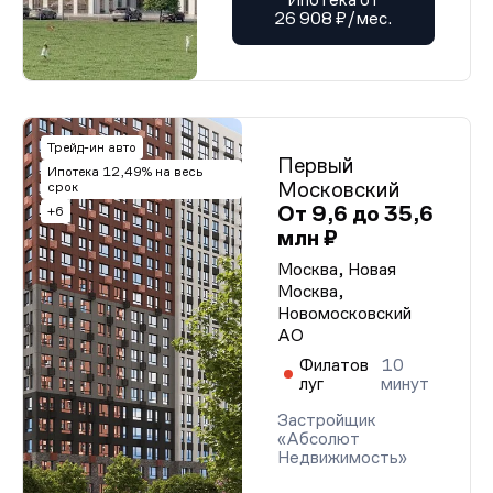
26 908 ₽/мес.
Трейд-ин авто
Первый
Ипотека 12,49% на весь
Московский
срок
От 9,6 до 35,6
+6
млн ₽
Москва, Новая
Москва,
Новомосковский
АО
Филатов
10
луг
минут
Застройщик
«Абсолют
Недвижимость»