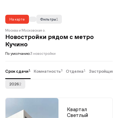
На карте
Фильтры
1
Москва и Московская о.
Новостройки рядом с метро
Кучино
По умолчанию
3 новостройки
1
3
1
Срок сдачи
Комнатность
Отделка
Застройщики
2026
2
Квартал
Светлый