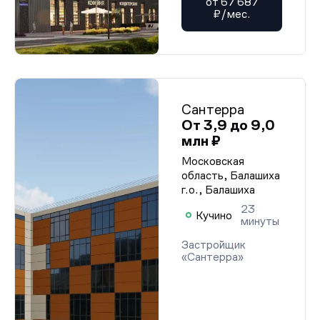
от 67 687
₽/мес.
Сантерра
От 3,9 до 9,0
млн ₽
Московская
область, Балашиха
г.о., Балашиха
23
Кучино
минуты
Застройщик
«Сантерра»