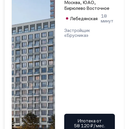
Москва, ЮАО,
Бирюлево Восточное
18
Лебедянская
минут
Застройщик
«Брусника»
Ипотека от
58 120 ₽/мес.