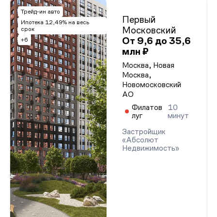
Трейд-ин авто
Первый
Ипотека 12,49% на весь
Московский
срок
От 9,6 до 35,6
+6
млн ₽
Москва, Новая
Москва,
Новомосковский
АО
Филатов
10
луг
минут
Застройщик
«Абсолют
Недвижимость»