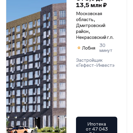
13,5 млн ₽
Московская
область,
Дмитровский
район,
Некрасовский г.п.
30
Лобня
минут
Застройщик
«Гефест-Инвест»
Ипотека
от 47 043