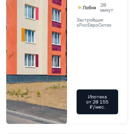
28
Лобня
минут
Застройщик
«РосЕвроСити»
Ипотека
от 28 155
₽/мес.