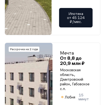
Ипотека
от 45 124
₽/мес.
Рассрочка на 2 года
Мечта
От 8,8 до
20,9 млн ₽
Московская
область,
Дмитровский
район, Габовское
с.п.
15
Лобня
минут