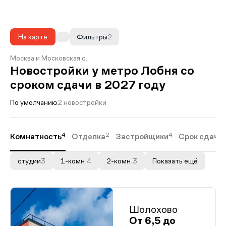
На карте
Фильтры
2
Москва и Московская о.
Новостройки у метро Лобня со
сроком сдачи в 2027 году
По умолчанию
2 новостройки
4
2
4
Комнатность
Отделка
Застройщики
Срок сдачи
студии
3
1-комн.
4
2-комн.
3
Показать ещё
Шолохово
От 6,5 до