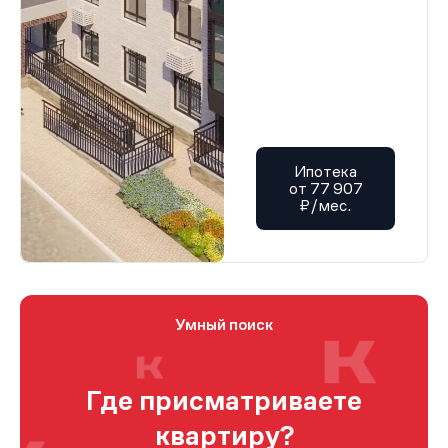
Ипотека
от 77 907
₽/мес.
Умный поиск
Где присматриваете
квартиру?