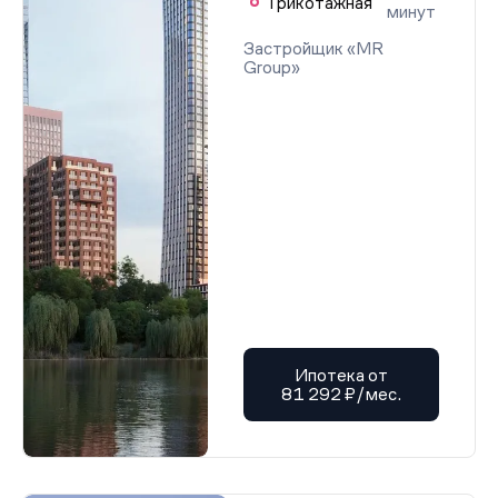
Трикотажная
минут
Застройщик «MR
Group»
Ипотека от
81 292 ₽/мес.