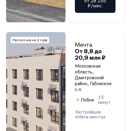
от 28 155
₽/мес.
Рассрочка на 2 года
Мечта
От 8,8 до
20,9 млн ₽
Московская
область,
Дмитровский
район, Габовское
с.п.
15
Лобня
минут
Застройщик
«Мега-мечта»