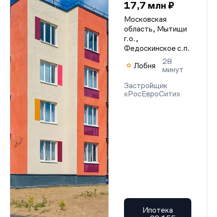
17,7 млн ₽
Московская
область, Мытищи
г.о.,
Федоскинское с.п.
28
Лобня
минут
Застройщик
«РосЕвроСити»
Ипотека