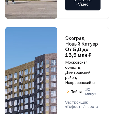
₽/мес.
Экоград
Новый Катуар
От 5,0 до
13,5 млн ₽
Московская
область,
Дмитровский
район,
Некрасовский г.п.
30
Лобня
минут
Застройщик
«Гефест-Инвест»