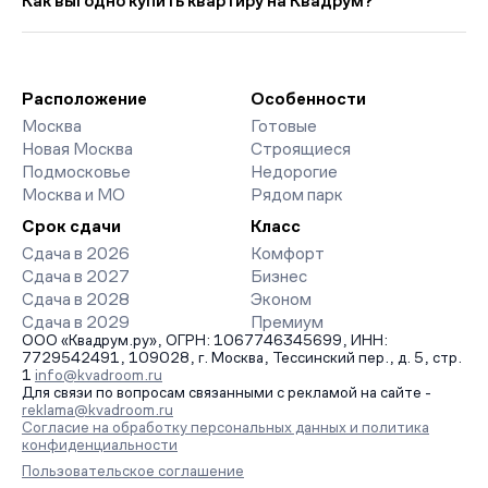
Как выгодно купить квартиру на Квадрум?
337 руб. выше прошлого месяца.
класса. На страницах ЖК доступны отзывы жильцов о
качестве строительства, интерактивный генплан корпусов,
Мы работаем без наценок по официальным ценам
сроки сдачи, особенности благоустройства дворов и
девелоперов, включая закрытые старты продаж и скидки.
паркингов. База обновляется напрямую от застройщиков.
Наш эксперт бесплатно подберет ЖК под ваш бюджет,
организует просмотр и поможет одобрить ипотеку по
Расположение
Особенности
минимальной ставке. Чтобы зафиксировать цену, оставьте
Москва
Готовые
заявку на обратный звонок.
Новая Москва
Строящиеся
Подмосковье
Недорогие
Москва и МО
Рядом парк
Срок сдачи
Класс
Сдача в 2026
Комфорт
Сдача в 2027
Бизнес
Сдача в 2028
Эконом
Сдача в 2029
Премиум
ООО «Квадрум.ру», ОГРН: 1067746345699, ИНН:
7729542491, 109028, г. Москва, Тессинский пер., д. 5, стр.
1
info@kvadroom.ru
Для связи по вопросам связанными с рекламой на сайте -
reklama@kvadroom.ru
Согласие на обработку персональных данных и политика
конфиденциальности
Пользовательское соглашение