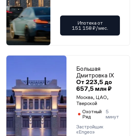
Ипотека от
151 158 ₽/мес.
Большая
Дмитровка IX
От 223,5 до
657,5 млн ₽
Москва, ЦАО,
Тверской
Охотный
5
Ряд
минут
Застройщик
«Engeo»