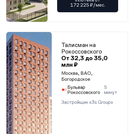
172 225 ₽/мес.
Талисман на
Рокоссовского
От 32,3 до 35,0
млн ₽
Москва, ВАО,
Богородское
Бульвар
5
Рокоссовского
минут
Застройщик «3s Group»