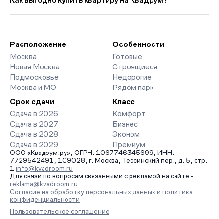
Как выгодно купить квартиру на Квадрум?
300 руб. ниже прошлого месяца.
класса. На страницах ЖК доступны отзывы жильцов о
качестве строительства, интерактивный генплан корпусов,
Мы работаем без наценок по официальным ценам
сроки сдачи, особенности благоустройства дворов и
девелоперов, включая закрытые старты продаж и скидки.
паркингов. База обновляется напрямую от застройщиков.
Наш эксперт бесплатно подберет ЖК под ваш бюджет,
организует просмотр и поможет одобрить ипотеку по
Расположение
Особенности
минимальной ставке. Чтобы зафиксировать цену, оставьте
Москва
Готовые
заявку на обратный звонок.
Новая Москва
Строящиеся
Подмосковье
Недорогие
Москва и МО
Рядом парк
Срок сдачи
Класс
Сдача в 2026
Комфорт
Сдача в 2027
Бизнес
Сдача в 2028
Эконом
Сдача в 2029
Премиум
ООО «Квадрум.ру», ОГРН: 1067746345699, ИНН:
7729542491, 109028, г. Москва, Тессинский пер., д. 5, стр.
1
info@kvadroom.ru
Для связи по вопросам связанными с рекламой на сайте -
reklama@kvadroom.ru
Согласие на обработку персональных данных и политика
конфиденциальности
Пользовательское соглашение