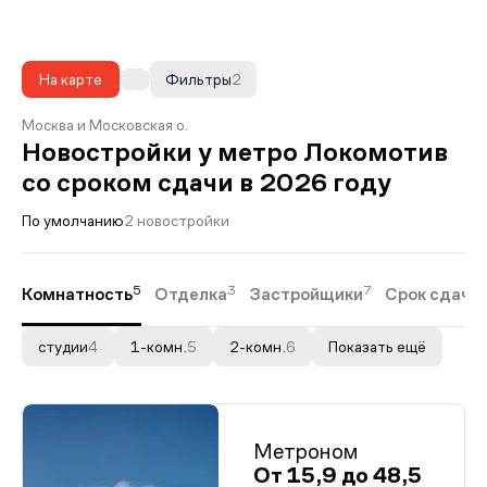
На карте
Фильтры
2
Москва и Московская о.
Новостройки у метро Локомотив
со сроком сдачи в 2026 году
По умолчанию
2 новостройки
5
3
7
Комнатность
Отделка
Застройщики
Срок сдачи
студии
4
1-комн.
5
2-комн.
6
Показать ещё
Метроном
От 15,9 до 48,5