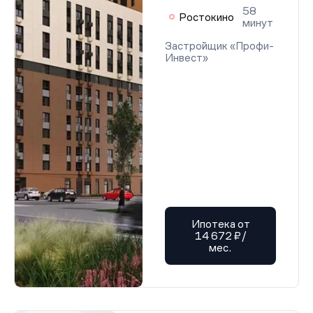
58
Ростокино
минут
Застройщик «Профи-
Инвест»
Ипотека от
14 672 ₽/
мес.