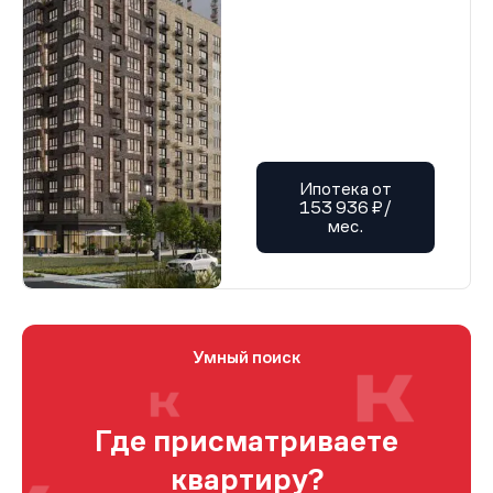
Ипотека от
153 936 ₽/
мес.
Умный поиск
Где присматриваете
квартиру?