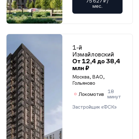
75 627 ₽/
мес.
1-й
Измайловский
От 12,4 до 38,4
млн ₽
Москва, ВАО,
Гольяново
18
Локомотив
минут
Застройщик «ФСК»