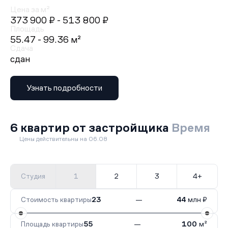
Цена за м²
373 900 ₽
- 513 800 ₽
Площадь
55.47 - 99.36 м²
Сдача
сдан
Узнать подробности
6 квартир от застройщика
Время
Цены действительны на 06.08
Студия
1
2
3
4+
Стоимость квартиры
23
—
44
млн ₽
Площадь квартиры
55
—
100
м²