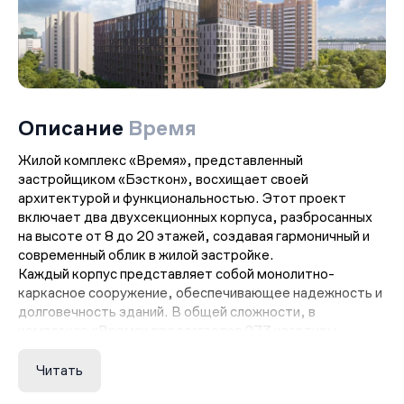
Описание
Время
Жилой комплекс «Время», представленный
застройщиком «Бэсткон», восхищает своей
архитектурой и функциональностью. Этот проект
включает два двухсекционных корпуса, разбросанных
на высоте от 8 до 20 этажей, создавая гармоничный и
современный облик в жилой застройке.
Каждый корпус представляет собой монолитно-
каркасное сооружение, обеспечивающее надежность и
долговечность зданий. В общей сложности, в
комплексе «Время» предлагается 273 квартиры
различных планировок. Здесь можно выбрать как
классические 1-3 комнатные квартиры, так и
Читать
современные европланировки, охватывающие площадь