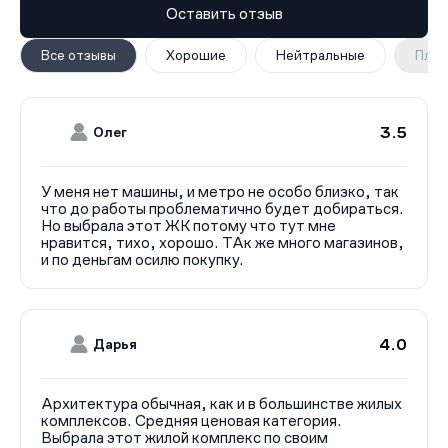
Оставить отзыв
Все отзывы
Хорошие
Нейтральные
Плох
3.5
Олег
У меня нет машины, и метро не особо близко, так
что до работы проблематично будет добираться.
Но выбрала этот ЖК потому что тут мне
нравится, тихо, хорошо. ТАк же много магазинов,
и по деньгам осилю покупку.
4.0
Дарья
Архитектура обычная, как и в большинстве жилых
комплексов. Средняя ценовая категория.
Выбрала этот жилой комплекс по своим