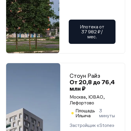
Ипотека от
37 982 ₽/
мес.
Стоун Райз
От 20,8 до 76,4
млн ₽
Москва, ЮВАО,
Лефортово
Площадь
3
Ильича
минуты
Застройщик «Stone»