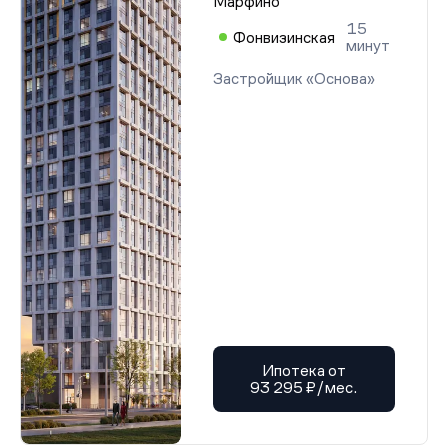
Марфино
15
Фонвизинская
минут
Застройщик «Основа»
Ипотека от
93 295 ₽/мес.