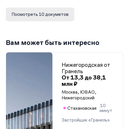
Проектная декларация от 24.11.2021 г.
Проектная декларация от 13.01.2021 г.
Проектная декларация от 20.07.2017 г.
Посмотреть 10 докуметов
Разрешение на строительство
Договор аренды земельного участка
Вам может быть интересно
Нижегородская от
Гранель
От 13,3 до 38,1
млн ₽
Москва, ЮВАО,
Нижегородский
10
Стахановская
минут
Застройщик «Гранель»