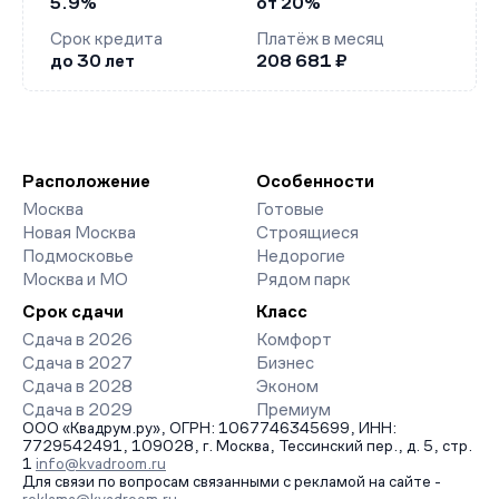
5.9%
от 20%
Срок кредита
Платёж в месяц
до 30 лет
208 681 ₽
Расположение
Особенности
Москва
Готовые
Новая Москва
Строящиеся
Подмосковье
Недорогие
Москва и МО
Рядом парк
Срок сдачи
Класс
Сдача в 2026
Комфорт
Сдача в 2027
Бизнес
Сдача в 2028
Эконом
Сдача в 2029
Премиум
ООО «Квадрум.ру», ОГРН: 1067746345699, ИНН:
7729542491, 109028, г. Москва, Тессинский пер., д. 5, стр.
1
info@kvadroom.ru
Для связи по вопросам связанными с рекламой на сайте -