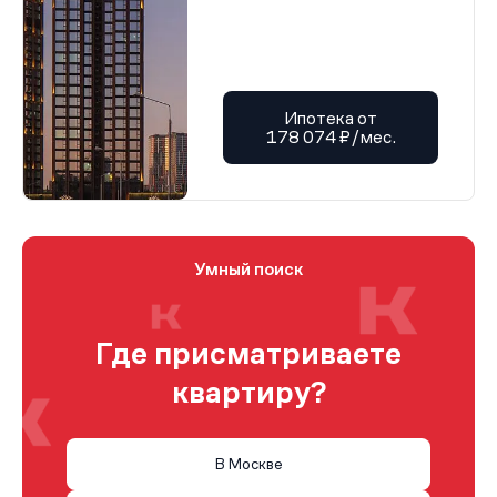
Ипотека от
178 074 ₽/мес.
Умный поиск
Где присматриваете
квартиру?
В Москве