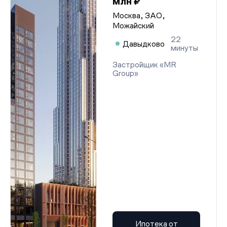
млн ₽
Москва, ЗАО,
Можайский
22
Давыдково
минуты
Застройщик «MR
Group»
Ипотека от