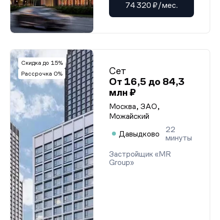
74 320 ₽/мес.
Скидка до 15%
Сет
Рассрочка 0%
От 16,5 до 84,3
млн ₽
Москва, ЗАО,
Можайский
22
Давыдково
минуты
Застройщик «MR
Group»