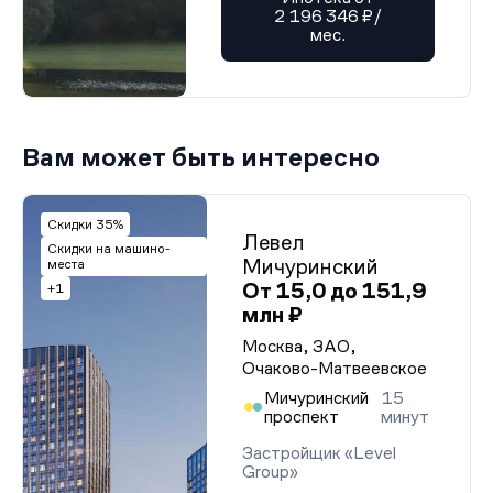
2 196 346 ₽/
мес.
Вам может быть интересно
Скидки 35%
Левел
Скидки на машино-
Мичуринский
места
От 15,0 до 151,9
+1
млн ₽
Москва, ЗАО,
Очаково-Матвеевское
Мичуринский
15
проспект
минут
Застройщик «Level
Group»