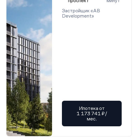
проспект
минут
Застройщик «AB
Development»
Ипотека от
1 173 741 ₽/
мес.