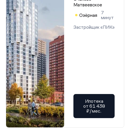
Матвеевское
7
Озёрная
минут
Застройщик «ПИК»
Ипотека
от 61 438
₽/мес.