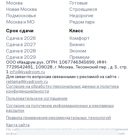
Москва
Готовые
заявку на обратный звонок.
Новая Москва
Строящиеся
Подмосковье
Недорогие
Москва и МО
Рядом парк
Срок сдачи
Класс
Сдача в 2026
Комфорт
Сдача в 2027
Бизнес
Сдача в 2028
Эконом
Сдача в 2029
Премиум
ООО «Квадрум.ру», ОГРН: 1067746345699, ИНН:
7729542491, 109028, г. Москва, Тессинский пер., д. 5, стр.
1
info@kvadroom.ru
Для связи по вопросам связанными с рекламой на сайте -
reklama@kvadroom.ru
Согласие на обработку персональных данных и политика
конфиденциальности
Пользовательское соглашение
Согласие на получение информационных и рекламных
рассылок
Правила применения рекомендательных технологий
Карта сайта
На сайте применяются рекомендательные технологии предоставления
информации на основе сбора, систематизации и анализа сведений,