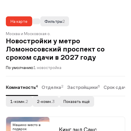
На карте
Фильтры
2
Москва и Московская о.
Новостройки у метро
Ломоносовский проспект со
сроком сдачи в 2027 году
По умолчанию
1 новостройка
4
2
6
Комнатность
Отделка
Застройщики
Срок сдачи
1-комн.
2
2-комн.
3
Показать ещё
Машино-место в
Кинг энд Санс
подарок