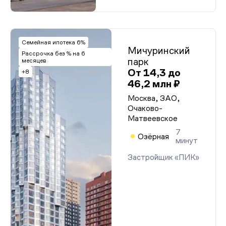
Семейная ипотека 6%
Мичуринский
Рассрочка без % на 6
парк
месяцев
От 14,3 до
+8
46,2 млн ₽
Москва, ЗАО,
Очаково-
Матвеевское
7
Озёрная
минут
Застройщик «ПИК»