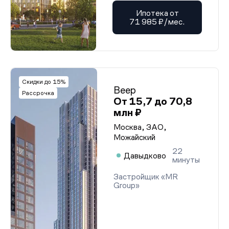
Ипотека от
71 985 ₽/мес.
Скидки до 15%
Веер
Рассрочка
От 15,7 до 70,8
млн ₽
Москва, ЗАО,
Можайский
22
Давыдково
минуты
Застройщик «MR
Group»