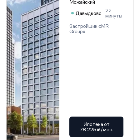
Можайский
22
Давыдково
минуты
Застройщик «MR
Group»
Ипотека от
78 225 ₽/мес.