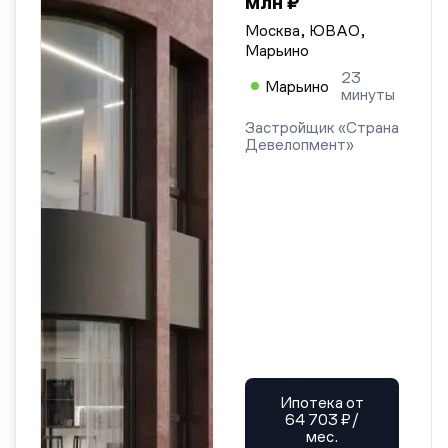
млн ₽
Москва, ЮВАО,
Марьино
23
Марьино
минуты
Застройщик «Страна
Девелопмент»
Ипотека от
64 703 ₽/
мес.