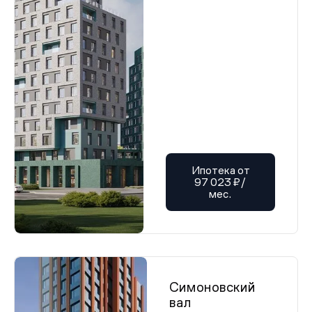
Ипотека от
97 023 ₽/
мес.
Симоновский
вал