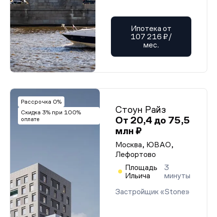
Ипотека от
107 216 ₽/
мес.
Рассрочка 0%
Стоун Райз
Скидка 3% при 100%
От 20,4 до 75,5
оплате
млн ₽
Москва, ЮВАО,
Лефортово
Площадь
3
Ильича
минуты
Застройщик «Stone»