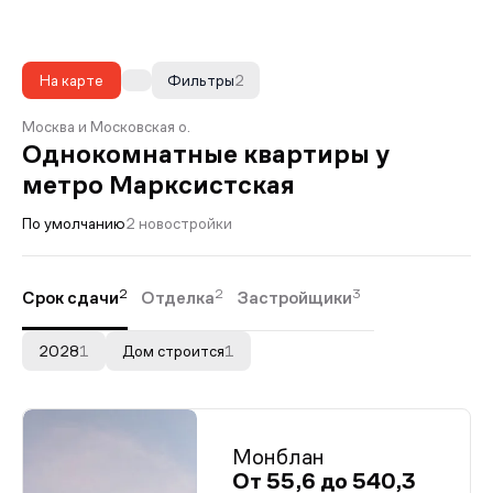
На карте
Фильтры
2
Москва и Московская о.
Однокомнатные квартиры у
метро Марксистская
По умолчанию
2 новостройки
2
2
3
Срок сдачи
Отделка
Застройщики
2028
1
Дом строится
1
Монблан
От 55,6 до 540,3