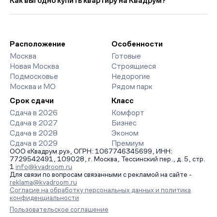
Как выгодно купить квартиру на Квадрум?
выше прошлого месяца.
страницах ЖК доступны отзывы жильцов о качестве
строительства, интерактивный генплан корпусов, сроки
Мы работаем без наценок по официальным ценам
сдачи, особенности благоустройства дворов и паркингов.
девелоперов, включая закрытые старты продаж и скидки.
База обновляется напрямую от застройщиков.
Наш эксперт бесплатно подберет ЖК под ваш бюджет,
организует просмотр и поможет одобрить ипотеку по
Расположение
Особенности
минимальной ставке. Чтобы зафиксировать цену, оставьте
Москва
Готовые
заявку на обратный звонок.
Новая Москва
Строящиеся
Подмосковье
Недорогие
Москва и МО
Рядом парк
Срок сдачи
Класс
Сдача в 2026
Комфорт
Сдача в 2027
Бизнес
Сдача в 2028
Эконом
Сдача в 2029
Премиум
ООО «Квадрум.ру», ОГРН: 1067746345699, ИНН:
7729542491, 109028, г. Москва, Тессинский пер., д. 5, стр.
1
info@kvadroom.ru
Для связи по вопросам связанными с рекламой на сайте -
reklama@kvadroom.ru
Согласие на обработку персональных данных и политика
конфиденциальности
Пользовательское соглашение