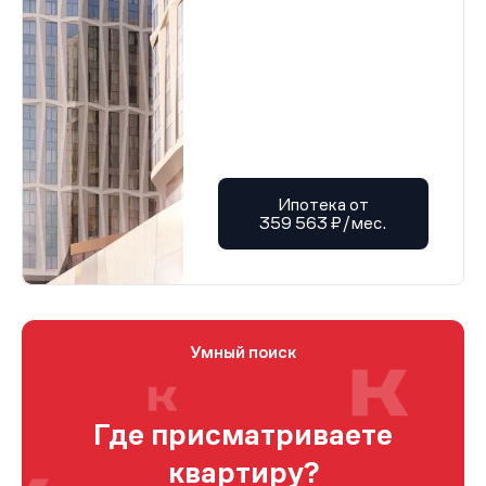
Ипотека от
359 563 ₽/мес.
Умный поиск
Где присматриваете
квартиру?