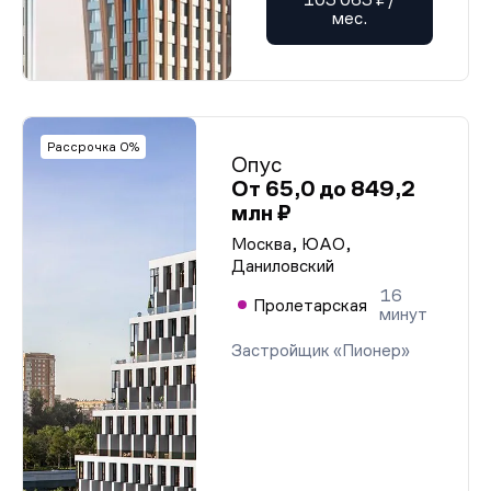
мес.
Рассрочка 0%
Опус
От 65,0 до 849,2
млн ₽
Москва, ЮАО,
Даниловский
16
Пролетарская
минут
Застройщик «Пионер»