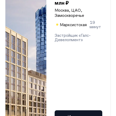
млн ₽
Москва, ЦАО,
Замоскворечье
19
Марксистская
минут
Застройщик «Галс-
Девелопмент»