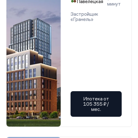
Павелецкая
минут
Застройщик
«Гранель»
Ипотека от
105 355 ₽/
мес.