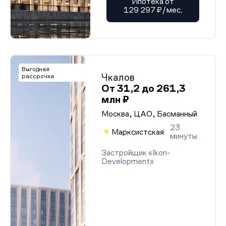
Ипотека от
129 297 ₽/мес.
Выгодная
Чкалов
рассрочка
От 31,2 до 261,3
млн ₽
Москва, ЦАО, Басманный
23
Марксистская
минуты
Застройщик «Ikon-
Development»