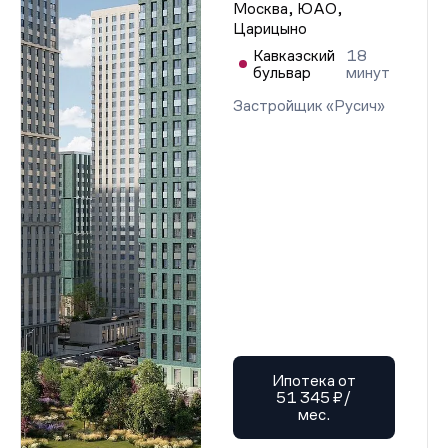
Москва, ЮАО,
Царицыно
Кавказский
18
бульвар
минут
Застройщик «Русич»
Ипотека от
51 345 ₽/
мес.