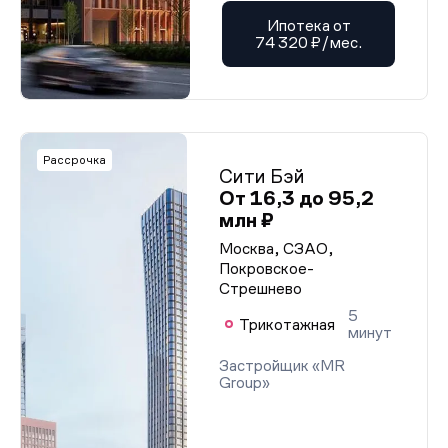
Ипотека от
74 320 ₽/мес.
Рассрочка
Сити Бэй
От 16,3 до 95,2
млн ₽
Москва, СЗАО,
Покровское-
Стрешнево
5
Трикотажная
минут
Застройщик «MR
Group»