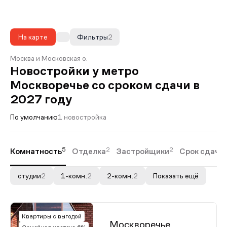
На карте
Фильтры
2
Москва и Московская о.
Новостройки у метро
Москворечье со сроком сдачи в
2027 году
По умолчанию
1 новостройка
5
2
2
Комнатность
Отделка
Застройщики
Срок сдачи
студии
2
1-комн.
2
2-комн.
2
Показать ещё
Квартиры с выгодой
Москворечье