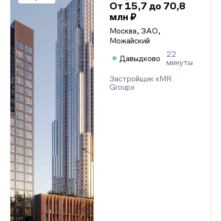
От 15,7 до 70,8
млн ₽
Москва, ЗАО,
Можайский
22
Давыдково
минуты
Застройщик «MR
Group»