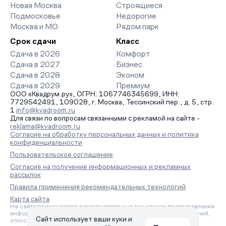
Новая Москва
Строящиеся
Подмосковье
Недорогие
Москва и МО
Рядом парк
Срок сдачи
Класс
Сдача в 2026
Комфорт
Сдача в 2027
Бизнес
Сдача в 2028
Эконом
Сдача в 2029
Премиум
ООО «Квадрум.ру», ОГРН: 1067746345699, ИНН:
7729542491, 109028, г. Москва, Тессинский пер., д. 5, стр.
1
info@kvadroom.ru
Для связи по вопросам связанными с рекламой на сайте -
reklama@kvadroom.ru
Согласие на обработку персональных данных и политика
конфиденциальности
Пользовательское соглашение
Согласие на получение информационных и рекламных
рассылок
Правила применения рекомендательных технологий
Карта сайта
На сайте применяются рекомендательные технологии предоставления
информации на основе сбора, систематизации и анализа сведений,
Сайт использует ваши куки и
относящихся к предпочтениям пользователей сети «Интернет»,