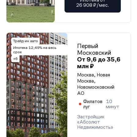
26 908 ₽/мес.
Трейд-ин авто
Первый
Ипотека 12,49% на весь
Московский
срок
От 9,6 до 35,6
+6
млн ₽
Москва, Новая
Москва,
Новомосковский
АО
Филатов
10
луг
минут
Застройщик
«Абсолют
Недвижимость»