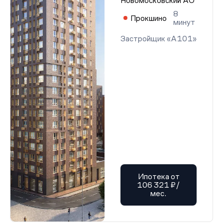
Новомосковский АО
8
Прокшино
минут
Застройщик «А101»
Ипотека от
106 321 ₽/
мес.