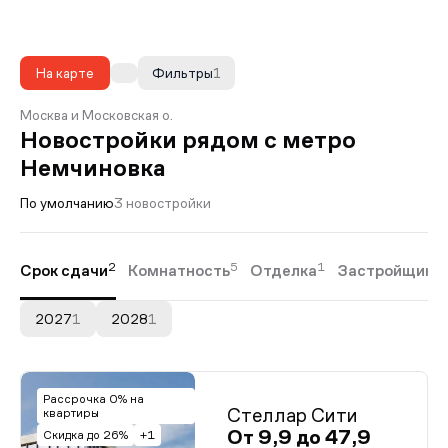
На карте
Фильтры
1
Москва и Московская о.
Новостройки рядом с метро
Немчиновка
По умолчанию
3 новостройки
2
5
1
Срок сдачи
Комнатность
Отделка
Застройщики
2027
1
2028
1
Рассрочка 0% на
Стеллар Сити
квартиры
От 9,9 до 47,9
Скидка до 26%
+1