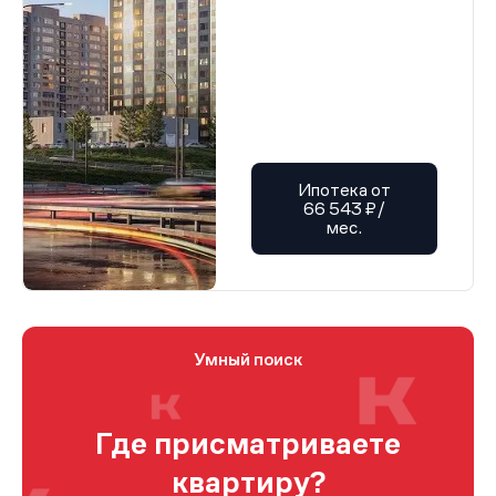
Ипотека от
66 543 ₽/
мес.
Умный поиск
Где присматриваете
квартиру?