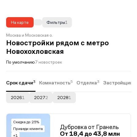
На карте
Фильтры
1
Москва и Московская о.
Новостройки рядом с метро
Новохохловская
По умолчанию
7 новостроек
3
5
3
Срок сдачи
Комнатность
Отделка
Застройщики
2026
1
2027
2
2028
1
Скидка до 25%
Дубровка от Гранель
Приведи клиента
От 18,4 до 43,8 млн
+1