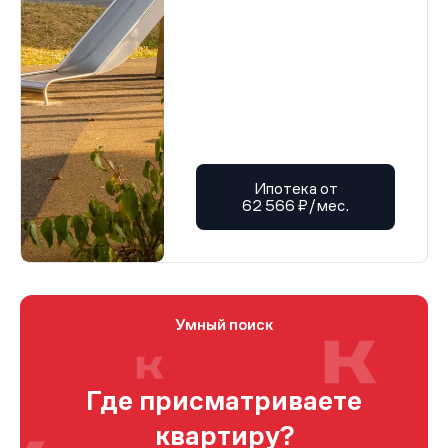
Ипотека от
62 566 ₽/мес.
Умный поиск
Где присматриваете
квартиру?