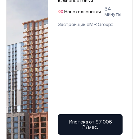
Южнопортовый
34
Новохохловская
минуты
Застройщик «MR Group»
Ипотека от 87 006
₽/мес.