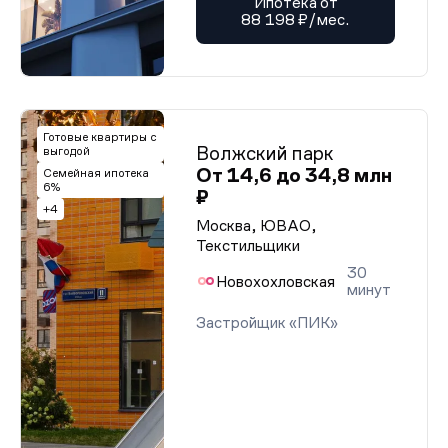
Ипотека от
88 198 ₽/мес.
Готовые квартиры с
Волжский парк
выгодой
От 14,6 до 34,8 млн
Семейная ипотека
6%
₽
+4
Москва, ЮВАО,
Текстильщики
30
Новохохловская
минут
Застройщик «ПИК»