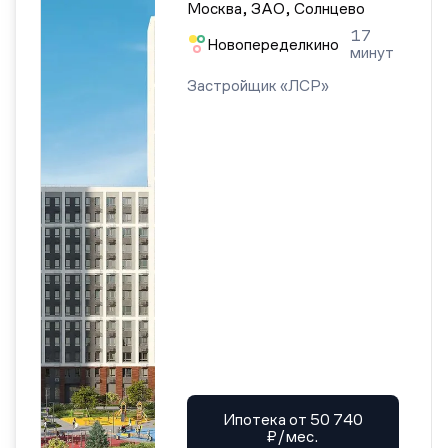
Москва, ЗАО, Солнцево
17
Новопеределкино
минут
Застройщик «ЛСР»
Ипотека от 50 740
₽/мес.