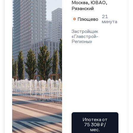
Москва, ЮВАО,
Рязанский
21
Плющево
минута
Застройщик
«Главстрой-
Регионы»
Ипотека от
75 308 ₽/
мес.