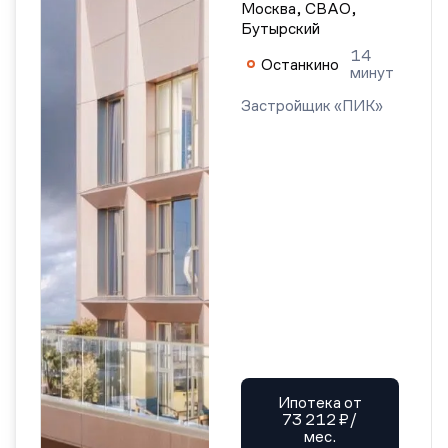
Москва, СВАО,
Бутырский
14
Останкино
минут
Застройщик «ПИК»
Ипотека от
73 212 ₽/
мес.