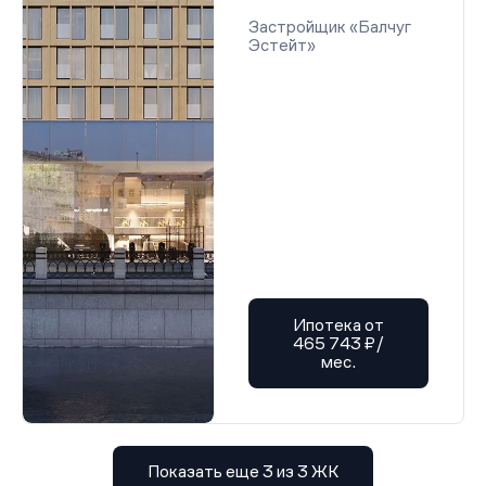
Застройщик «Балчуг
Эстейт»
Ипотека от
465 743 ₽/
мес.
Показать еще 3 из 3 ЖК