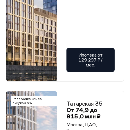
Ипотека от
129 297 ₽/
мес.
Рассрочка 0% со
Татарская 35
скидкой 6%
От 74,9 до
915,0 млн ₽
Москва, ЦАО,