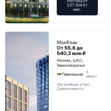
Ипотека от
137 306 ₽/
мес.
Монблан
От 55,6 до
540,3 млн ₽
Москва, ЦАО,
Замоскворечье
5
Павелецкая
минут
Застройщик «Галс-
Девелопмент»