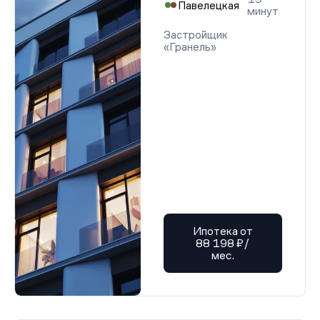
Павелецкая
минут
Застройщик
«Гранель»
Ипотека от
88 198 ₽/
мес.