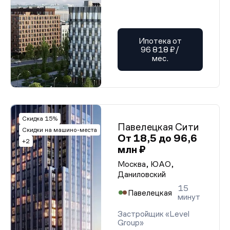
Ипотека от
96 818 ₽/
мес.
Скидка 15%
Павелецкая Сити
Скидки на машино-места
От 18,5 до 96,6
+2
млн ₽
Москва, ЮАО,
Даниловский
15
Павелецкая
минут
Застройщик «Level
Group»