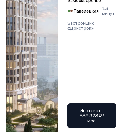
Замоскворечье
13
Павелецкая
минут
Застройщик
«Донстрой»
Ипотека от
538 823 ₽/
мес.