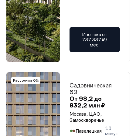
Ипотека от
737 337 ₽/
мес.
Рассрочка 0%
Садовническая
69
От 98,2 до
832,2 млн ₽
Москва, ЦАО,
Замоскворечье
13
Павелецкая
минут