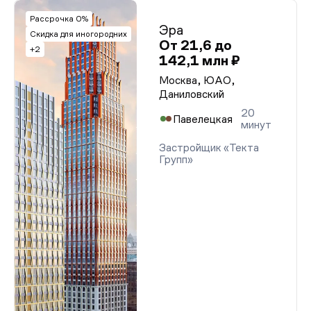
Рассрочка 0%
Эра
Скидка для иногородних
От 21,6 до
+2
142,1 млн ₽
Москва, ЮАО,
Даниловский
20
Павелецкая
минут
Застройщик «Текта
Групп»