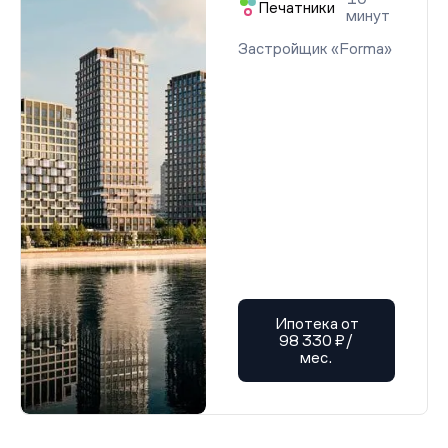
Печатники
минут
Застройщик «Forma»
Ипотека от
98 330 ₽/
мес.