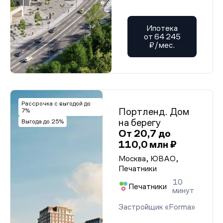
Ипотека
от 64 245
₽/мес.
Рассрочка с выгодой до
Портленд. Дом
7%
на берегу
Выгода до 25%
От 20,7 до
110,0 млн ₽
Москва, ЮВАО,
Печатники
10
Печатники
минут
Застройщик «Forma»