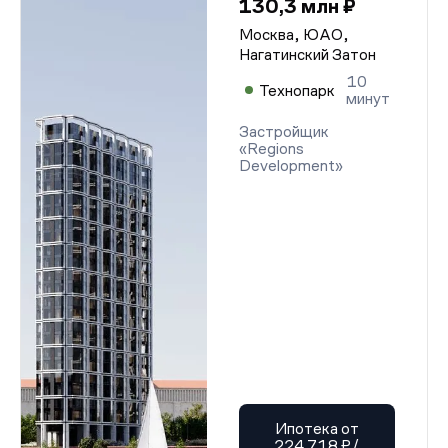
130,3 млн ₽
Москва, ЮАО,
Нагатинский Затон
10
Технопарк
минут
Застройщик
«Regions
Development»
Ипотека от
224 718 ₽/