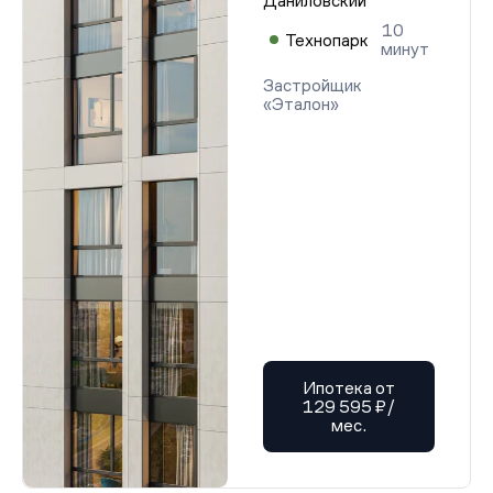
Даниловский
10
Технопарк
минут
Застройщик
«Эталон»
Ипотека от
129 595 ₽/
мес.