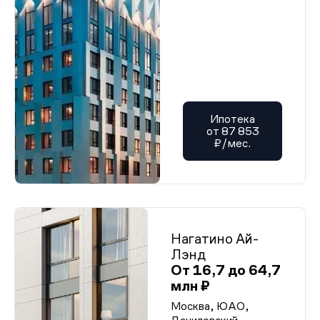
Ипотека
от 87 853
₽/мес.
Нагатино Ай-
Лэнд
От 16,7 до 64,7
млн ₽
Москва, ЮАО,