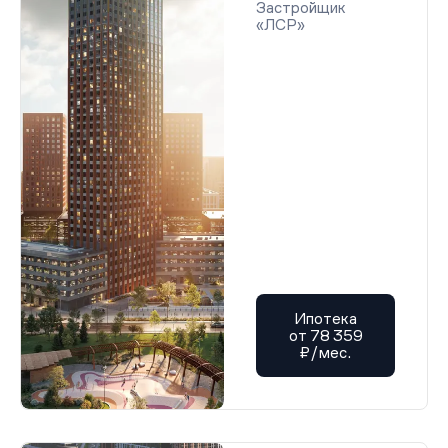
Застройщик
«ЛСР»
Ипотека
от 78 359
₽/мес.