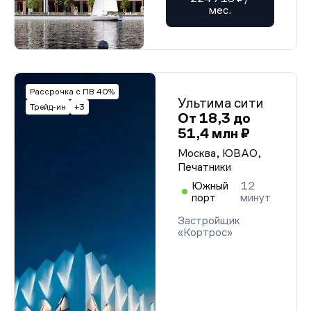
мес.
Рассрочка с ПВ 40%
Ультима сити
Трейд-ин
+3
От 18,3 до
51,4 млн ₽
Москва, ЮВАО,
Печатники
Южный
12
порт
минут
Застройщик
«Кортрос»