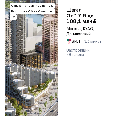
Скидка на квартиры до 40%
Шагал
Рассрочка 0% на 6 месяцев
От 17,9 до
+2
108,1 млн ₽
Москва, ЮАО,
Даниловский
ЗИЛ
13 минут
Застройщик
«Эталон»