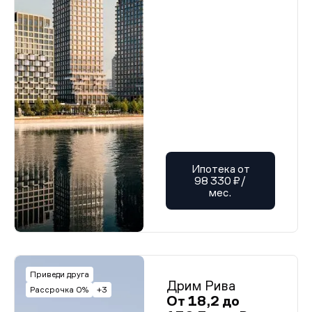
Ипотека от
98 330 ₽/
мес.
Приведи друга
Дрим Рива
Рассрочка 0%
+3
От 18,2 до