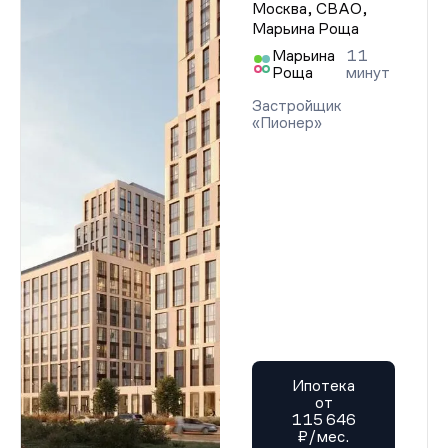
Москва, СВАО,
Марьина Роща
Марьина
11
Роща
минут
Застройщик
«Пионер»
Ипотека
от
115 646
₽/мес.