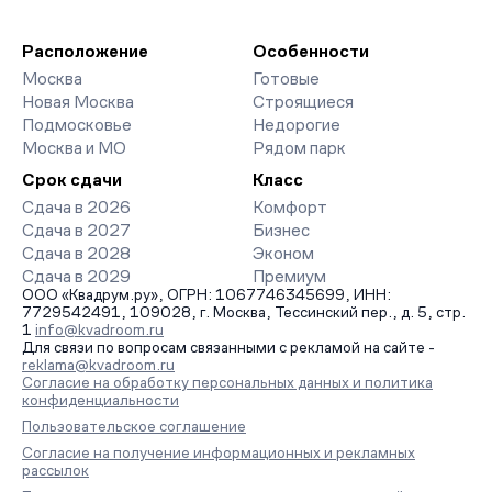
благоустройства дворов и паркингов. База обновляется
девелоперов, включая закрытые старты продаж и скидки.
напрямую от застройщиков.
Наш эксперт бесплатно подберет ЖК под ваш бюджет,
организует просмотр и поможет одобрить ипотеку по
Расположение
Особенности
минимальной ставке. Чтобы зафиксировать цену, оставьте
Москва
Готовые
заявку на обратный звонок.
Новая Москва
Строящиеся
Подмосковье
Недорогие
Москва и МО
Рядом парк
Срок сдачи
Класс
Сдача в 2026
Комфорт
Сдача в 2027
Бизнес
Сдача в 2028
Эконом
Сдача в 2029
Премиум
ООО «Квадрум.ру», ОГРН: 1067746345699, ИНН:
7729542491, 109028, г. Москва, Тессинский пер., д. 5, стр.
1
info@kvadroom.ru
Для связи по вопросам связанными с рекламой на сайте -
reklama@kvadroom.ru
Согласие на обработку персональных данных и политика
конфиденциальности
Пользовательское соглашение
Согласие на получение информационных и рекламных
рассылок