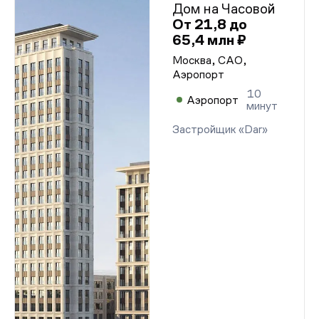
Дом на Часовой
От 21,8 до
65,4 млн ₽
Москва, САО,
Аэропорт
10
Аэропорт
минут
Застройщик «Dar»