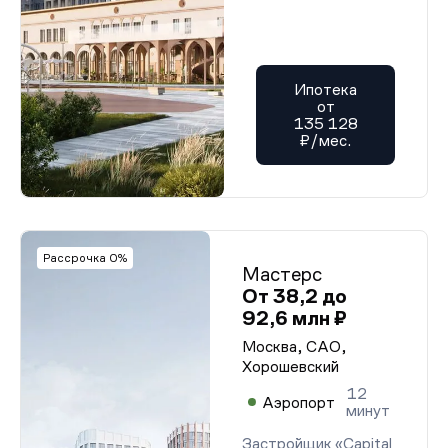
Ипотека
от
135 128
₽/мес.
Рассрочка 0%
Мастерс
От 38,2 до
92,6 млн ₽
Москва, САО,
Хорошевский
12
Аэропорт
минут
Застройщик «Capital