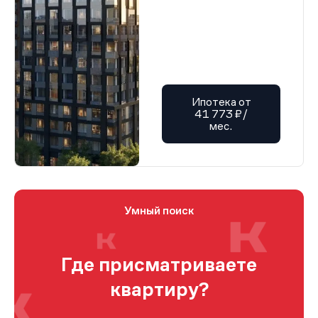
Ипотека от
41 773 ₽/
мес.
Умный поиск
Где присматриваете
квартиру?