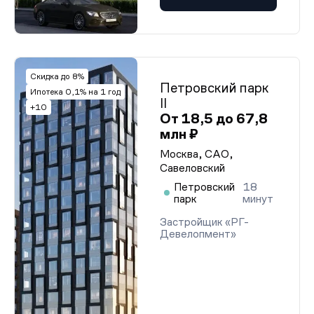
Скидка до 8%
Петровский парк
Ипотека 0,1% на 1 год
II
+10
От 18,5 до 67,8
млн ₽
Москва, САО,
Савеловский
Петровский
18
парк
минут
Застройщик «РГ-
Девелопмент»