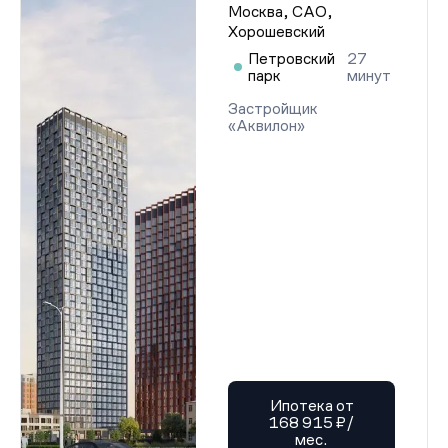
Москва, САО,
Хорошевский
Петровский
27
парк
минут
Застройщик
«Аквилон»
Ипотека от
168 915 ₽/
мес.