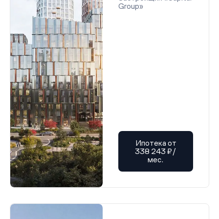
Group»
Ипотека от
338 243 ₽/
мес.