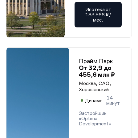
Ипотека от
183 566 ₽/
мес.
Прайм Парк
От 32,9 до
455,6 млн ₽
Москва, САО,
Хорошевский
14
Динамо
минут
Застройщик
«Optima
Development»