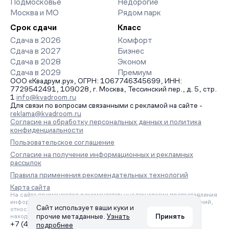
Подмосковье
Недорогие
Москва и МО
Рядом парк
Срок сдачи
Класс
Сдача в 2026
Комфорт
Сдача в 2027
Бизнес
Сдача в 2028
Эконом
Сдача в 2029
Премиум
ООО «Квадрум.ру», ОГРН: 1067746345699, ИНН:
7729542491, 109028, г. Москва, Тессинский пер., д. 5, стр.
1
info@kvadroom.ru
Для связи по вопросам связанными с рекламой на сайте -
reklama@kvadroom.ru
Согласие на обработку персональных данных и политика
конфиденциальности
Пользовательское соглашение
Согласие на получение информационных и рекламных
рассылок
Правила применения рекомендательных технологий
Карта сайта
На сайте применяются рекомендательные технологии предоставления
информации на основе сбора, систематизации и анализа сведений,
Сайт использует ваши куки и
относящихся к предпочтениям пользователей сети «Интернет»,
прочие метаданные.
Узнать
Принять
находящихся на территории Российской Федерации.
+7 (495) 157-88-80
подробнее