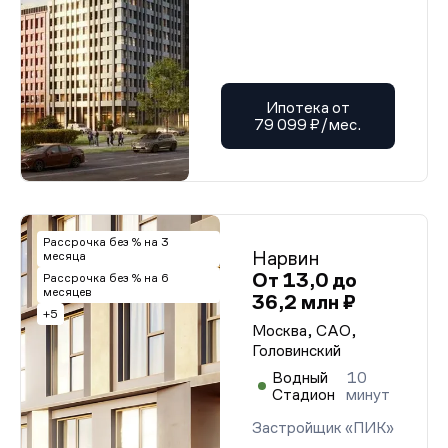
Ипотека от
79 099 ₽/мес.
Рассрочка без % на 3
Нарвин
месяца
От 13,0 до
Рассрочка без % на 6
месяцев
36,2 млн ₽
+5
Москва, САО,
Головинский
Водный
10
Стадион
минут
Застройщик «ПИК»