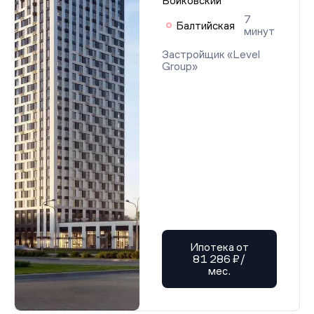
Войковский
7
Балтийская
минут
Застройщик «Level
Group»
Ипотека от
81 286 ₽/
мес.