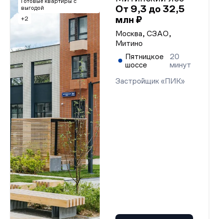
Готовые квартиры с
От 9,3 до 32,5
выгодой
млн ₽
+2
Москва, СЗАО,
Митино
Пятницкое
20
шоссе
минут
Застройщик «ПИК»