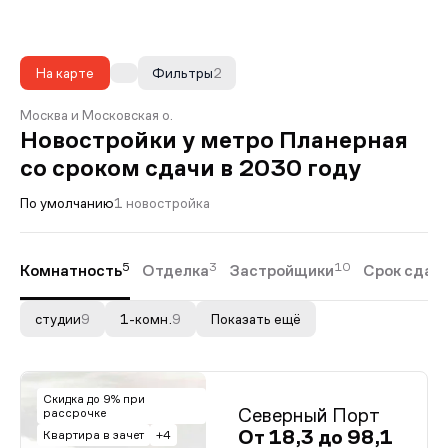
На карте
Фильтры
2
Москва и Московская о.
Новостройки у метро Планерная
со сроком сдачи в 2030 году
По умолчанию
1 новостройка
5
3
10
Комнатность
Отделка
Застройщики
Срок сдач
студии
9
1-комн.
9
Показать ещё
Скидка до 9% при
Северный Порт
рассрочке
От 18,3 до 98,1
Квар­ти­ра в за­чет
+4