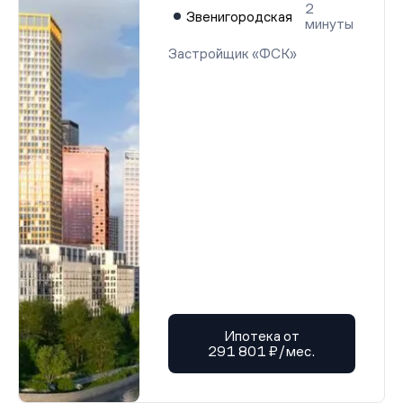
2
Звенигородская
минуты
Застройщик «ФСК»
Ипотека от
291 801 ₽/мес.