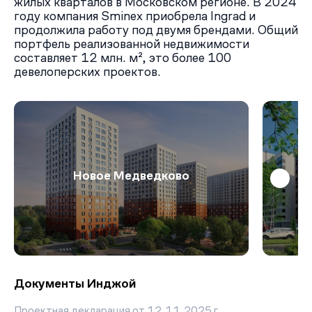
жилых кварталов в Московском регионе. В 2024
Парка Дружбы — 2,3 км.
году компания Sminex приобрела Ingrad и
Плюсы и минусы
продолжила работу под двумя брендами. Общий
ЖК Инджой собрал множество положительных
портфель реализованной недвижимости
отзывов, в первую очередь, из-за своего расположения
составляет 12 млн. м², это более 100
и высокой транспортной доступности для пешеходов и
девелоперских проектов.
автомобилистов. Важными преимуществами
новостройки также являются парковое окружение,
развитая инфраструктура локации, собственные
образовательные, спортивные и торговые объекты на
территории.
Существенным минусом проекта является
недостаточное количество парковочных мест (их в три
Новое Медведково
раза меньше количества квартир).
Документы Инджой
Проектная декларация от 12.11.2025 г.