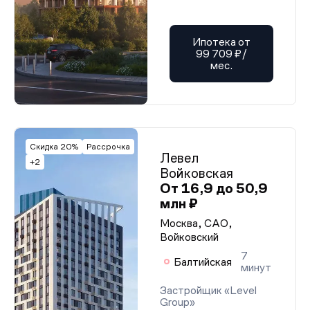
Ипотека от
99 709 ₽/
мес.
Скидка 20%
Рассрочка
Левел
+2
Войковская
От 16,9 до 50,9
млн ₽
Москва, САО,
Войковский
7
Балтийская
минут
Застройщик «Level
Group»