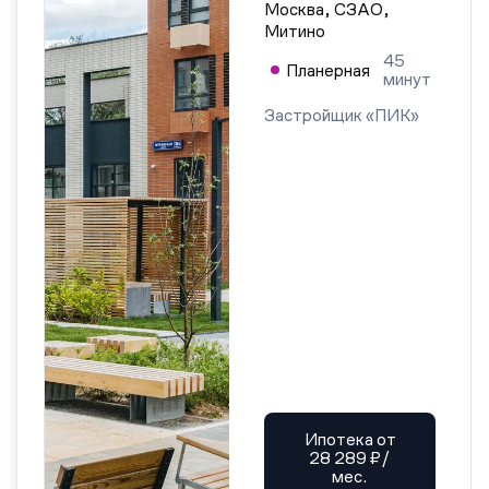
Москва, СЗАО,
Митино
45
Планерная
минут
Застройщик «ПИК»
Ипотека от
28 289 ₽/
мес.