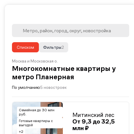
Списком
Фильтры
2
Москва и Московская о.
Многокомнатные квартиры у
метро Планерная
По умолчанию
5 новостроек
Семейная до 30 млн
Митинский лес
руб.
От 9,3 до 32,5
Готовые квартиры с
выгодой
млн ₽
+2