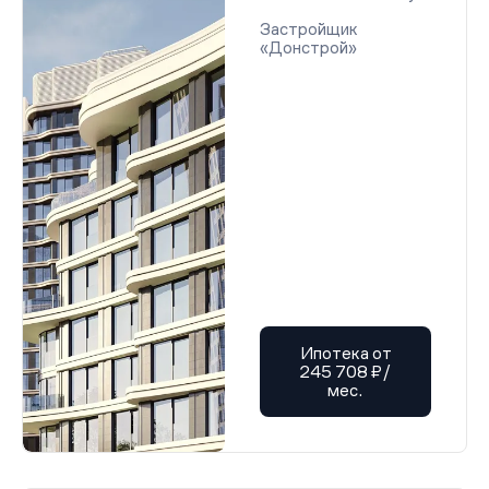
Застройщик
«Донстрой»
Ипотека от
245 708 ₽/
мес.