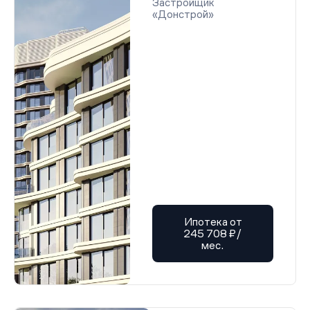
Застройщик
«Донстрой»
Ипотека от
245 708 ₽/
мес.