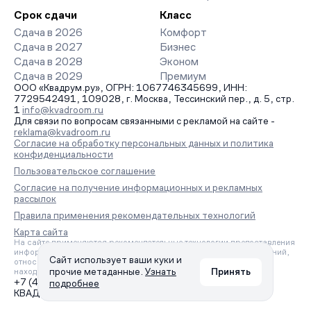
Срок сдачи
Класс
Сдача в 2026
Комфорт
Сдача в 2027
Бизнес
Сдача в 2028
Эконом
Сдача в 2029
Премиум
ООО «Квадрум.ру», ОГРН: 1067746345699, ИНН:
7729542491, 109028, г. Москва, Тессинский пер., д. 5, стр.
1
info@kvadroom.ru
Для связи по вопросам связанными с рекламой на сайте -
reklama@kvadroom.ru
Согласие на обработку персональных данных и политика
конфиденциальности
Пользовательское соглашение
Согласие на получение информационных и рекламных
рассылок
Правила применения рекомендательных технологий
Карта сайта
На сайте применяются рекомендательные технологии предоставления
информации на основе сбора, систематизации и анализа сведений,
Сайт использует ваши куки и
относящихся к предпочтениям пользователей сети «Интернет»,
прочие метаданные.
Узнать
Принять
находящихся на территории Российской Федерации.
+7 (495) 157-88-80
подробнее
КВАДРУМ © 2006 – 2026. Все права защищены.