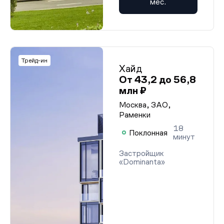
мес.
Трейд-ин
Хайд
От 43,2 до 56,8
млн ₽
Москва, ЗАО,
Раменки
18
Поклонная
минут
Застройщик
«Dominanta»