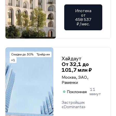
Ипотека
от
458 537
₽/мес.
Скидки до 30%
Трейд-ин
Хайдаут
+1
От 32,1 до
101,7 млн ₽
Москва, ЗАО,
Раменки
11
Поклонная
минут
Застройщик
«Dominanta»