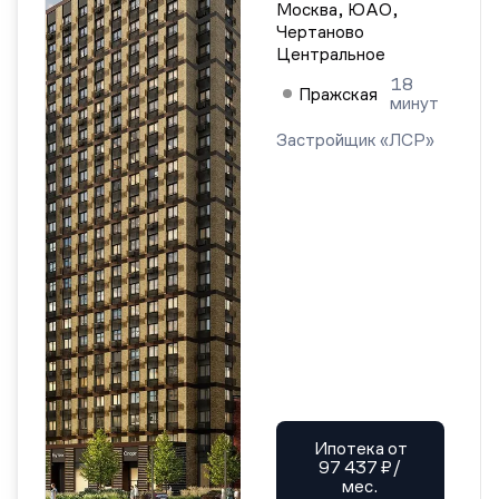
Москва, ЮАО,
Чертаново
Центральное
18
Пражская
минут
Застройщик «ЛСР»
Ипотека от
97 437 ₽/
мес.