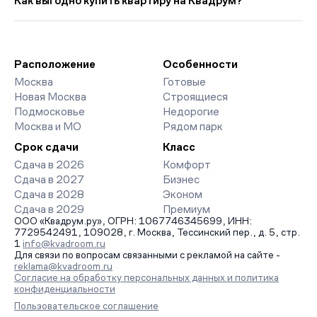
Как выгодно купить квартиру на Квадрум?
34 303 руб. выше прошлого месяца.
класса. На страницах ЖК доступны отзывы жильцов о
качестве строительства, интерактивный генплан корпусов,
Мы работаем без наценок по официальным ценам
сроки сдачи, особенности благоустройства дворов и
девелоперов, включая закрытые старты продаж и скидки.
паркингов. База обновляется напрямую от застройщиков.
Наш эксперт бесплатно подберет ЖК под ваш бюджет,
организует просмотр и поможет одобрить ипотеку по
Расположение
Особенности
минимальной ставке. Чтобы зафиксировать цену, оставьте
Москва
Готовые
заявку на обратный звонок.
Новая Москва
Строящиеся
Подмосковье
Недорогие
Москва и МО
Рядом парк
Срок сдачи
Класс
Сдача в 2026
Комфорт
Сдача в 2027
Бизнес
Сдача в 2028
Эконом
Сдача в 2029
Премиум
ООО «Квадрум.ру», ОГРН: 1067746345699, ИНН:
7729542491, 109028, г. Москва, Тессинский пер., д. 5, стр.
1
info@kvadroom.ru
Для связи по вопросам связанными с рекламой на сайте -
reklama@kvadroom.ru
Согласие на обработку персональных данных и политика
конфиденциальности
Пользовательское соглашение