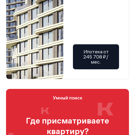
Ипотека от
245 708 ₽/
мес.
Умный поиск
Где присматриваете
квартиру?