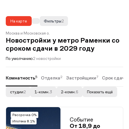
На карте
Фильтры
2
Москва и Московская о.
Новостройки у метро Раменки со
сроком сдачи в 2029 году
По умолчанию
2 новостройки
5
2
7
Комнатность
Отделка
Застройщики
Срок сдачи
студии
2
1-комн.
3
2-комн.
6
Показать ещё
Рассрочка 0%
Событие
Ипотека 8.1%
От 18,9 до